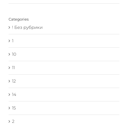
Categories
! Без рубрики
1
10
11
12
14
15
2