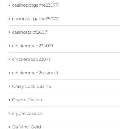
casinoslotgame230711
casinoslotgame250712
casinostslot26071
chickenroad224071
chickenroad23071
chickenroad2casinos1
Crazy Luck Casino
Crypto Casino
crypto casinos
Da Vinci Gold