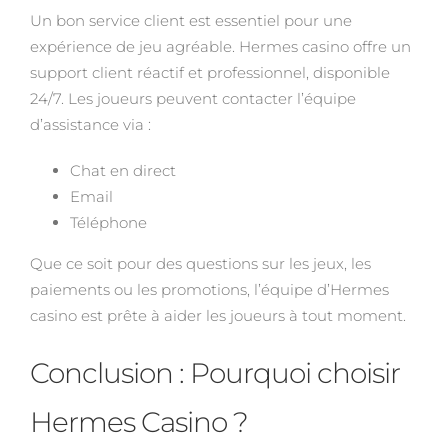
Un bon service client est essentiel pour une
expérience de jeu agréable. Hermes casino offre un
support client réactif et professionnel, disponible
24/7. Les joueurs peuvent contacter l’équipe
d’assistance via :
Chat en direct
Email
Téléphone
Que ce soit pour des questions sur les jeux, les
paiements ou les promotions, l’équipe d’Hermes
casino est prête à aider les joueurs à tout moment.
Conclusion : Pourquoi choisir
Hermes Casino ?