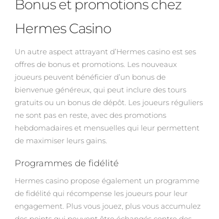
Bonus et promotions chez
Hermes Casino
Un autre aspect attrayant d’Hermes casino est ses
offres de bonus et promotions. Les nouveaux
joueurs peuvent bénéficier d’un bonus de
bienvenue généreux, qui peut inclure des tours
gratuits ou un bonus de dépôt. Les joueurs réguliers
ne sont pas en reste, avec des promotions
hebdomadaires et mensuelles qui leur permettent
de maximiser leurs gains.
Programmes de fidélité
Hermes casino propose également un programme
de fidélité qui récompense les joueurs pour leur
engagement. Plus vous jouez, plus vous accumulez
des points qui peuvent être échangés contre des