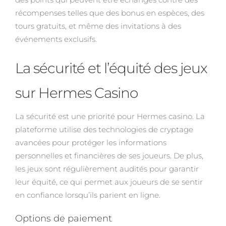
récompenses telles que des bonus en espèces, des
tours gratuits, et même des invitations à des
événements exclusifs.
La sécurité et l’équité des jeux
sur Hermes Casino
La sécurité est une priorité pour Hermes casino. La
plateforme utilise des technologies de cryptage
avancées pour protéger les informations
personnelles et financières de ses joueurs. De plus,
les jeux sont régulièrement audités pour garantir
leur équité, ce qui permet aux joueurs de se sentir
en confiance lorsqu’ils parient en ligne.
Options de paiement