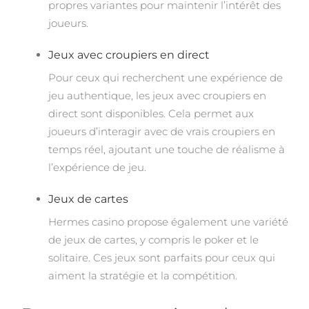
propres variantes pour maintenir l’intérêt des
joueurs.
Jeux avec croupiers en direct
Pour ceux qui recherchent une expérience de
jeu authentique, les jeux avec croupiers en
direct sont disponibles. Cela permet aux
joueurs d’interagir avec de vrais croupiers en
temps réel, ajoutant une touche de réalisme à
l’expérience de jeu.
Jeux de cartes
Hermes casino propose également une variété
de jeux de cartes, y compris le poker et le
solitaire. Ces jeux sont parfaits pour ceux qui
aiment la stratégie et la compétition.