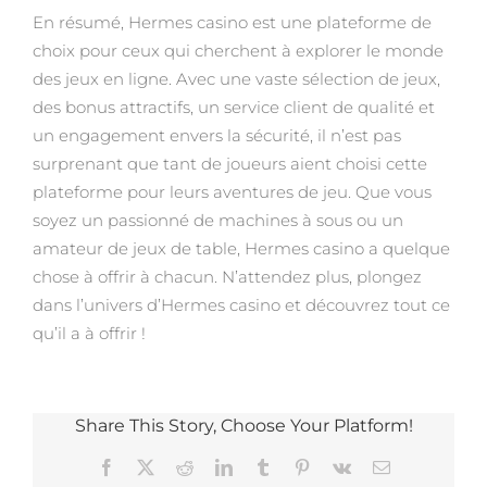
En résumé, Hermes casino est une plateforme de
choix pour ceux qui cherchent à explorer le monde
des jeux en ligne. Avec une vaste sélection de jeux,
des bonus attractifs, un service client de qualité et
un engagement envers la sécurité, il n’est pas
surprenant que tant de joueurs aient choisi cette
plateforme pour leurs aventures de jeu. Que vous
soyez un passionné de machines à sous ou un
amateur de jeux de table, Hermes casino a quelque
chose à offrir à chacun. N’attendez plus, plongez
dans l’univers d’Hermes casino et découvrez tout ce
qu’il a à offrir !
Share This Story, Choose Your Platform!
Facebook
X
Reddit
LinkedIn
Tumblr
Pinterest
Vk
Email