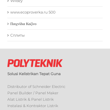
Wildzy
www.ecoproverka.ru 500
Παιχνίδια Καζίνο
Сплиты
Solusi Kelistrikan Tepat Guna
Distributor of Schneider Electric
Panel Builder / Panel Maker
Alat Listrik & Panel Listrik
Instalasi & Kontraktor Listrik