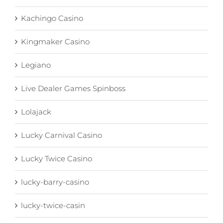
Kachingo Casino
Kingmaker Casino
Legiano
Live Dealer Games Spinboss
Lolajack
Lucky Carnival Casino
Lucky Twice Casino
lucky-barry-casino
lucky-twice-casin