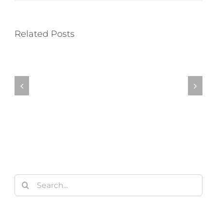
Related Posts
Search
for: