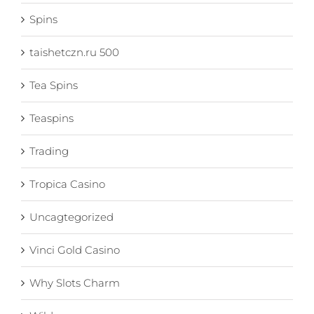
Spins
taishetczn.ru 500
Tea Spins
Teaspins
Trading
Tropica Casino
Uncagtegorized
Vinci Gold Casino
Why Slots Charm