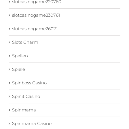
slotcasinogame220760
slotcasinogame230761
slotcasinogame26071
Slots Charm
Spellen
Spiele
Spinboss Casino
Spinit Casino
Spinmama
Spinmama Casino