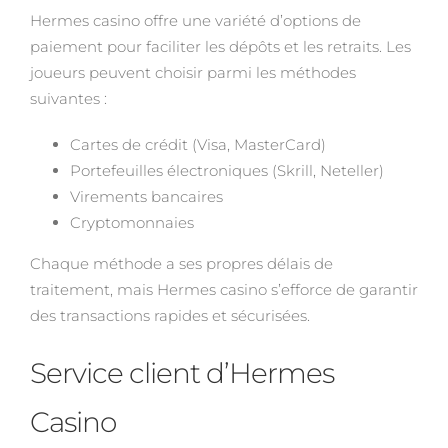
Hermes casino offre une variété d’options de
paiement pour faciliter les dépôts et les retraits. Les
joueurs peuvent choisir parmi les méthodes
suivantes :
Cartes de crédit (Visa, MasterCard)
Portefeuilles électroniques (Skrill, Neteller)
Virements bancaires
Cryptomonnaies
Chaque méthode a ses propres délais de
traitement, mais Hermes casino s’efforce de garantir
des transactions rapides et sécurisées.
Service client d’Hermes
Casino