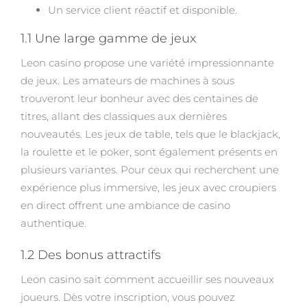
Un service client réactif et disponible.
1.1 Une large gamme de jeux
Leon casino propose une variété impressionnante
de jeux. Les amateurs de machines à sous
trouveront leur bonheur avec des centaines de
titres, allant des classiques aux dernières
nouveautés. Les jeux de table, tels que le blackjack,
la roulette et le poker, sont également présents en
plusieurs variantes. Pour ceux qui recherchent une
expérience plus immersive, les jeux avec croupiers
en direct offrent une ambiance de casino
authentique.
1.2 Des bonus attractifs
Leon casino sait comment accueillir ses nouveaux
joueurs. Dès votre inscription, vous pouvez