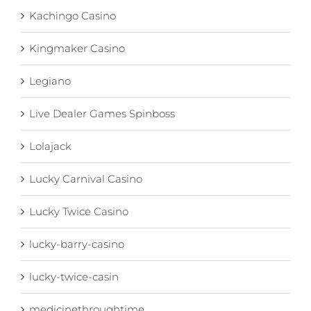
Kachingo Casino
Kingmaker Casino
Legiano
Live Dealer Games Spinboss
Lolajack
Lucky Carnival Casino
Lucky Twice Casino
lucky-barry-casino
lucky-twice-casin
medicinethroughtime