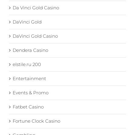
Da Vinci Gold Casino
DaVinci Gold
DaVinci Gold Casino
Dendera Casino
elstile.ru 200
Entertainment
Events & Promo
Fatbet Casino
Fortune Clock Casino