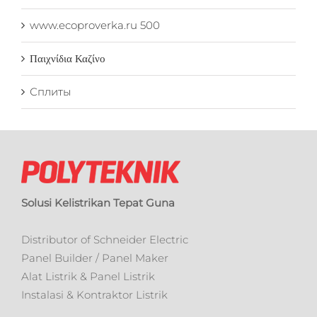
www.ecoproverka.ru 500
Παιχνίδια Καζίνο
Сплиты
Solusi Kelistrikan Tepat Guna
Distributor of Schneider Electric
Panel Builder / Panel Maker
Alat Listrik & Panel Listrik
Instalasi & Kontraktor Listrik