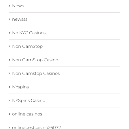
News
newsss
No KYC Casinos
Non GamStop
Non GamStop Casino
Non Gamstop Casinos
NYspins
NYSpins Casino
online casinos
onlinebestcasino26072