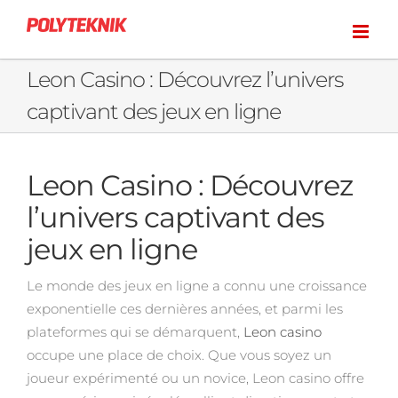
Skip
to
content
Leon Casino : Découvrez l’univers
captivant des jeux en ligne
Leon Casino : Découvrez
l’univers captivant des
jeux en ligne
Le monde des jeux en ligne a connu une croissance
exponentielle ces dernières années, et parmi les
plateformes qui se démarquent,
Leon casino
occupe une place de choix. Que vous soyez un
joueur expérimenté ou un novice, Leon casino offre