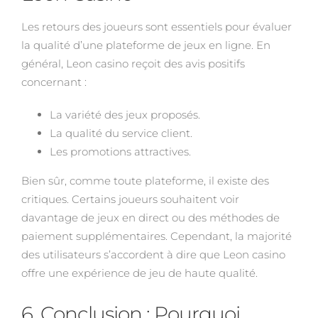
Les retours des joueurs sont essentiels pour évaluer
la qualité d’une plateforme de jeux en ligne. En
général, Leon casino reçoit des avis positifs
concernant :
La variété des jeux proposés.
La qualité du service client.
Les promotions attractives.
Bien sûr, comme toute plateforme, il existe des
critiques. Certains joueurs souhaitent voir
davantage de jeux en direct ou des méthodes de
paiement supplémentaires. Cependant, la majorité
des utilisateurs s’accordent à dire que Leon casino
offre une expérience de jeu de haute qualité.
6. Conclusion : Pourquoi