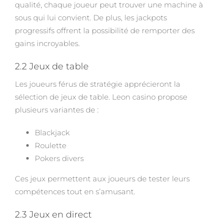
qualité, chaque joueur peut trouver une machine à
sous qui lui convient. De plus, les jackpots
progressifs offrent la possibilité de remporter des
gains incroyables.
2.2 Jeux de table
Les joueurs férus de stratégie apprécieront la
sélection de jeux de table. Leon casino propose
plusieurs variantes de :
Blackjack
Roulette
Pokers divers
Ces jeux permettent aux joueurs de tester leurs
compétences tout en s’amusant.
2.3 Jeux en direct