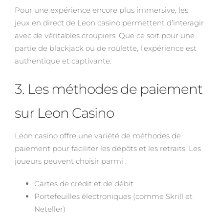
Pour une expérience encore plus immersive, les
jeux en direct de Leon casino permettent d’interagir
avec de véritables croupiers. Que ce soit pour une
partie de blackjack ou de roulette, l’expérience est
authentique et captivante.
3. Les méthodes de paiement
sur Leon Casino
Leon casino offre une variété de méthodes de
paiement pour faciliter les dépôts et les retraits. Les
joueurs peuvent choisir parmi :
Cartes de crédit et de débit
Portefeuilles électroniques (comme Skrill et
Neteller)