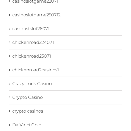
casinoslotgame230711
casinoslotgame250712
casinostslot26071
chickenroad224071
chickenroad23071
chickenroad2casinos1
Crazy Luck Casino
Crypto Casino
crypto casinos
Da Vinci Gold