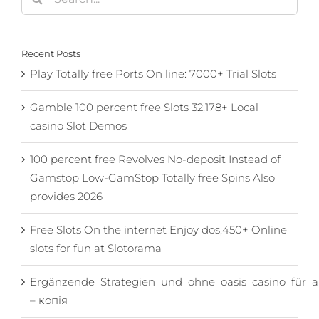
for:
Recent Posts
Play Totally free Ports On line: 7000+ Trial Slots
Gamble 100 percent free Slots 32,178+ Local
casino Slot Demos
100 percent free Revolves No-deposit Instead of
Gamstop Low-GamStop Totally free Spins Also
provides 2026
Free Slots On the internet Enjoy dos,450+ Online
slots for fun at Slotorama
Ergänzende_Strategien_und_ohne_oasis_casino_für_am
– копія