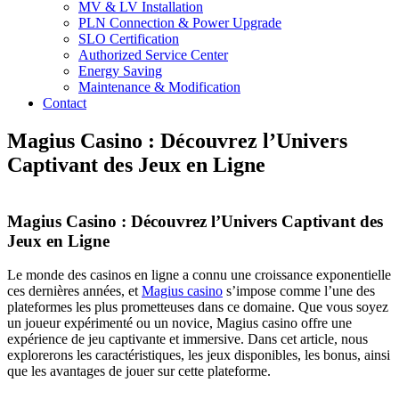
MV & LV Installation
PLN Connection & Power Upgrade
SLO Certification
Authorized Service Center
Energy Saving
Maintenance & Modification
Contact
Magius Casino : Découvrez l’Univers
Captivant des Jeux en Ligne
Magius Casino : Découvrez l’Univers Captivant des
Jeux en Ligne
Le monde des casinos en ligne a connu une croissance exponentielle
ces dernières années, et
Magius casino
s’impose comme l’une des
plateformes les plus prometteuses dans ce domaine. Que vous soyez
un joueur expérimenté ou un novice, Magius casino offre une
expérience de jeu captivante et immersive. Dans cet article, nous
explorerons les caractéristiques, les jeux disponibles, les bonus, ainsi
que les avantages de jouer sur cette plateforme.