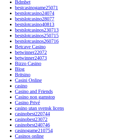
Bdmbet
bestcasinogame25071
bestslotcasino24074
bestslotcasino28077
bestslotcasino40813
bestslotcasinos230713
bestslotcasinos250715
bestslotcasinos260716
Betcave Casino
betwinner22072
betwinner24073
Bizzo Casino
Blog
Britsino
Casini Online
casino
Casino and Friends
Casino non gamstop
Casino Privé
casino utan svensk licens
casinobest220744
casinobest23072
casinobest240746
casinogame210754
Casinos online