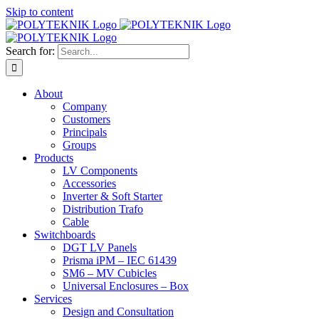
Skip to content
Search for:
About
Company
Customers
Principals
Groups
Products
LV Components
Accessories
Inverter & Soft Starter
Distribution Trafo
Cable
Switchboards
DGT LV Panels
Prisma iPM – IEC 61439
SM6 – MV Cubicles
Universal Enclosures – Box
Services
Design and Consultation