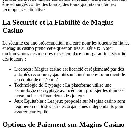
être échangés contre des bonus, des tours gratuits ou d’autres
récompenses attractives.
La Sécurité et la Fiabilité de Magius
Casino
La sécurité est une préoccupation majeure pour les joueurs en ligne,
et Magius casino prend cette question très au sérieux. Voici
quelques-unes des mesures mises en place pour garantir la sécurité
des joueurs :
Licences : Magius casino est licencié et réglementé par des
autorités reconnues, garantissant ainsi un environnement de
jeu équitable et sécurisé.
Technologie de Cryptage : La plateforme utilise une
technologie de cryptage avancée pour protéger les données
personnelles et financières des joueurs.
Jeux Équitables : Les jeux proposés sur Magius casino sont
régulièrement testés par des organismes indépendants pour
assurer leur équité.
Options de Paiement sur Magius Casino