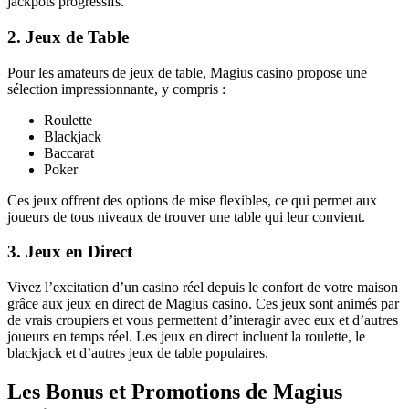
jackpots progressifs.
2. Jeux de Table
Pour les amateurs de jeux de table, Magius casino propose une
sélection impressionnante, y compris :
Roulette
Blackjack
Baccarat
Poker
Ces jeux offrent des options de mise flexibles, ce qui permet aux
joueurs de tous niveaux de trouver une table qui leur convient.
3. Jeux en Direct
Vivez l’excitation d’un casino réel depuis le confort de votre maison
grâce aux jeux en direct de Magius casino. Ces jeux sont animés par
de vrais croupiers et vous permettent d’interagir avec eux et d’autres
joueurs en temps réel. Les jeux en direct incluent la roulette, le
blackjack et d’autres jeux de table populaires.
Les Bonus et Promotions de Magius