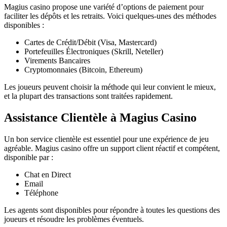
Magius casino propose une variété d’options de paiement pour
faciliter les dépôts et les retraits. Voici quelques-unes des méthodes
disponibles :
Cartes de Crédit/Débit (Visa, Mastercard)
Portefeuilles Électroniques (Skrill, Neteller)
Virements Bancaires
Cryptomonnaies (Bitcoin, Ethereum)
Les joueurs peuvent choisir la méthode qui leur convient le mieux,
et la plupart des transactions sont traitées rapidement.
Assistance Clientèle à Magius Casino
Un bon service clientèle est essentiel pour une expérience de jeu
agréable. Magius casino offre un support client réactif et compétent,
disponible par :
Chat en Direct
Email
Téléphone
Les agents sont disponibles pour répondre à toutes les questions des
joueurs et résoudre les problèmes éventuels.