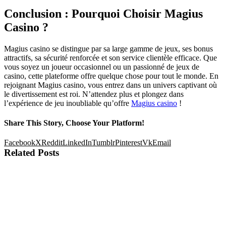
Conclusion : Pourquoi Choisir Magius
Casino ?
Magius casino se distingue par sa large gamme de jeux, ses bonus
attractifs, sa sécurité renforcée et son service clientèle efficace. Que
vous soyez un joueur occasionnel ou un passionné de jeux de
casino, cette plateforme offre quelque chose pour tout le monde. En
rejoignant Magius casino, vous entrez dans un univers captivant où
le divertissement est roi. N’attendez plus et plongez dans
l’expérience de jeu inoubliable qu’offre
Magius casino
!
Share This Story, Choose Your Platform!
Facebook
X
Reddit
LinkedIn
Tumblr
Pinterest
Vk
Email
Related Posts