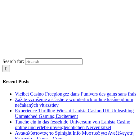
Search for:
Recent Posts
Vicibet Casino Freeplongez dans l’univers des gains sans frais
Zažite vzrušenie a šťastie v wonderluck online kasíne plnom
nečakaných víťazstiev
Experience Thrilling Wins at Lanista Casino UK Unleashing
Unmatched Gaming Excitement
Tauche ein in das fesselnde Universum von Lanista Casino
online und erlebe unvergleichlichen Nervenkitzel
Ανακαλύπτοντας το Spinight Info Μυστικά για Ανεξέλεγκτη
Επιτυχία – Copy – Copy