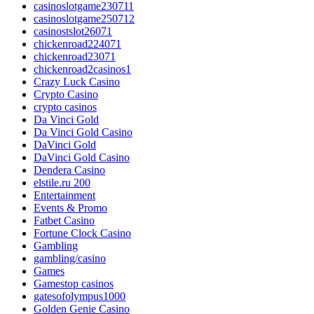
casinoslotgame230711
casinoslotgame250712
casinostslot26071
chickenroad224071
chickenroad23071
chickenroad2casinos1
Crazy Luck Casino
Crypto Casino
crypto casinos
Da Vinci Gold
Da Vinci Gold Casino
DaVinci Gold
DaVinci Gold Casino
Dendera Casino
elstile.ru 200
Entertainment
Events & Promo
Fatbet Casino
Fortune Clock Casino
Gambling
gambling/casino
Games
Gamestop casinos
gatesofolympus1000
Golden Genie Casino