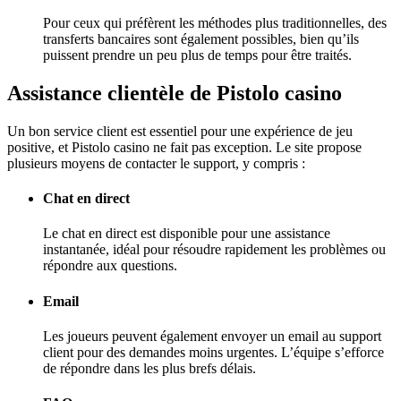
Pour ceux qui préfèrent les méthodes plus traditionnelles, des
transferts bancaires sont également possibles, bien qu’ils
puissent prendre un peu plus de temps pour être traités.
Assistance clientèle de Pistolo casino
Un bon service client est essentiel pour une expérience de jeu
positive, et Pistolo casino ne fait pas exception. Le site propose
plusieurs moyens de contacter le support, y compris :
Chat en direct
Le chat en direct est disponible pour une assistance
instantanée, idéal pour résoudre rapidement les problèmes ou
répondre aux questions.
Email
Les joueurs peuvent également envoyer un email au support
client pour des demandes moins urgentes. L’équipe s’efforce
de répondre dans les plus brefs délais.