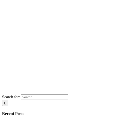
Search for:
Recent Posts