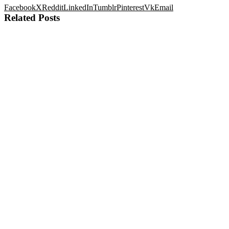
Facebook
X
Reddit
LinkedIn
Tumblr
Pinterest
Vk
Email
Related Posts