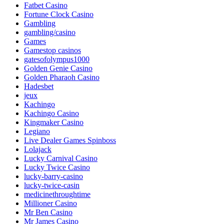
Fatbet Casino
Fortune Clock Casino
Gambling
gambling/casino
Games
Gamestop casinos
gatesofolympus1000
Golden Genie Casino
Golden Pharaoh Casino
Hadesbet
jeux
Kachingo
Kachingo Casino
Kingmaker Casino
Legiano
Live Dealer Games Spinboss
Lolajack
Lucky Carnival Casino
Lucky Twice Casino
lucky-barry-casino
lucky-twice-casin
medicinethroughtime
Millioner Casino
Mr Ben Casino
Mr James Casino