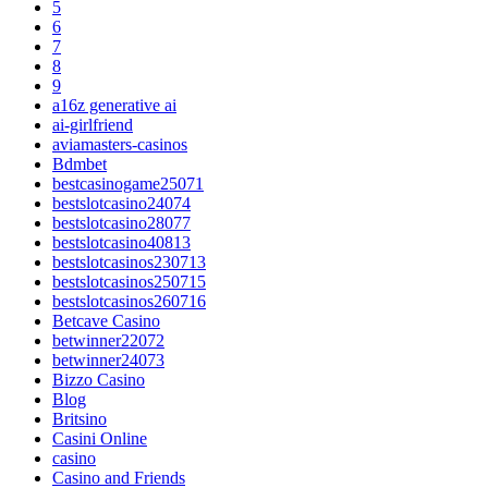
5
6
7
8
9
a16z generative ai
ai-girlfriend
aviamasters-casinos
Bdmbet
bestcasinogame25071
bestslotcasino24074
bestslotcasino28077
bestslotcasino40813
bestslotcasinos230713
bestslotcasinos250715
bestslotcasinos260716
Betcave Casino
betwinner22072
betwinner24073
Bizzo Casino
Blog
Britsino
Casini Online
casino
Casino and Friends