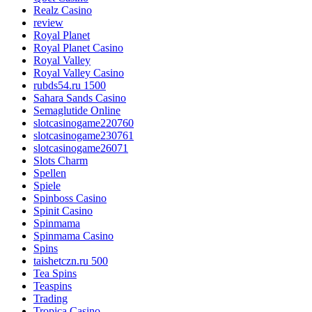
Realz Casino
review
Royal Planet
Royal Planet Casino
Royal Valley
Royal Valley Casino
rubds54.ru 1500
Sahara Sands Casino
Semaglutide Online
slotcasinogame220760
slotcasinogame230761
slotcasinogame26071
Slots Charm
Spellen
Spiele
Spinboss Casino
Spinit Casino
Spinmama
Spinmama Casino
Spins
taishetczn.ru 500
Tea Spins
Teaspins
Trading
Tropica Casino