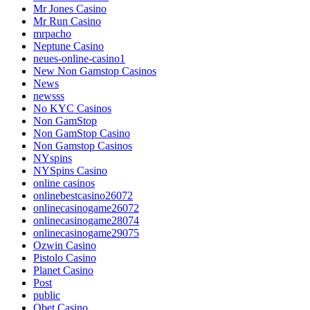
Mr Jones Casino
Mr Run Casino
mrpacho
Neptune Casino
neues-online-casino1
New Non Gamstop Casinos
News
newsss
No KYC Casinos
Non GamStop
Non GamStop Casino
Non Gamstop Casinos
NYspins
NYSpins Casino
online casinos
onlinebestcasino26072
onlinecasinogame26072
onlinecasinogame28074
onlinecasinogame29075
Ozwin Casino
Pistolo Casino
Planet Casino
Post
public
Qbet Casino