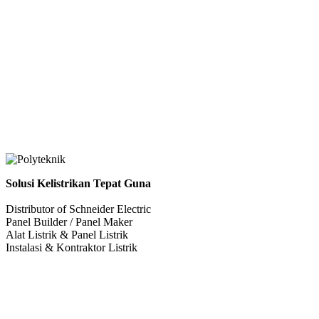
Solusi Kelistrikan Tepat Guna
Distributor of Schneider Electric
Panel Builder / Panel Maker
Alat Listrik & Panel Listrik
Instalasi & Kontraktor Listrik