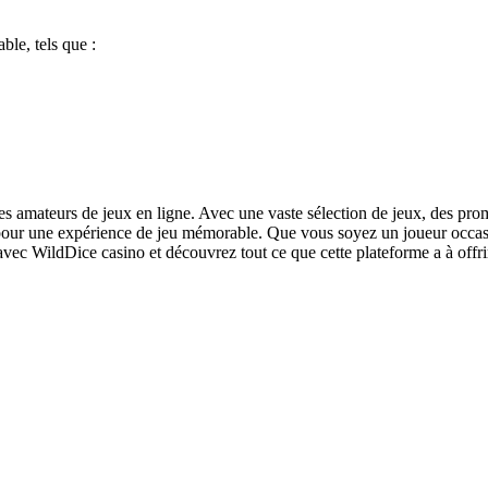
ble, tels que :
amateurs de jeux en ligne. Avec une vaste sélection de jeux, des promot
n pour une expérience de jeu mémorable. Que vous soyez un joueur occas
vec WildDice casino et découvrez tout ce que cette plateforme a à offri