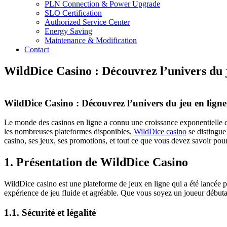
PLN Connection & Power Upgrade
SLO Certification
Authorized Service Center
Energy Saving
Maintenance & Modification
Contact
WildDice Casino : Découvrez l’univers du j
WildDice Casino : Découvrez l’univers du jeu en ligne
Le monde des casinos en ligne a connu une croissance exponentielle ce
les nombreuses plateformes disponibles,
WildDice casino
se distingue
casino, ses jeux, ses promotions, et tout ce que vous devez savoir pou
1. Présentation de WildDice Casino
WildDice casino est une plateforme de jeux en ligne qui a été lancée p
expérience de jeu fluide et agréable. Que vous soyez un joueur début
1.1. Sécurité et légalité