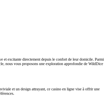
 et excitante directement depuis le confort de leur domicile. Parmi
rticle, nous vous proposons une exploration approfondie de WildDice
viale et un design attrayant, ce casino en ligne vise à offrir une
éférences.