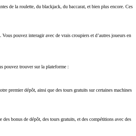
es de la roulette, du blackjack, du baccarat, et bien plus encore. Ces
. Vous pouvez interagir avec de vrais croupiers et d’autres joueurs en
us pouvez trouver sur la plateforme :
e premier dépôt, ainsi que des tours gratuits sur certaines machines
 des bonus de dépôt, des tours gratuits, et des compétitions avec des