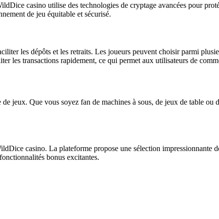
ildDice casino utilise des technologies de cryptage avancées pour protég
onnement de jeu équitable et sécurisé.
er les dépôts et les retraits. Les joueurs peuvent choisir parmi plusieur
aiter les transactions rapidement, ce qui permet aux utilisateurs de comm
 de jeux. Que vous soyez fan de machines à sous, de jeux de table ou d
ildDice casino. La plateforme propose une sélection impressionnante de 
fonctionnalités bonus excitantes.