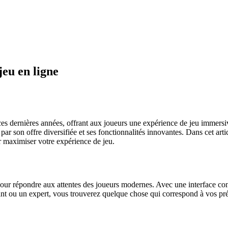
eu en ligne
s dernières années, offrant aux joueurs une expérience de jeu immersive
 par son offre diversifiée et ses fonctionnalités innovantes. Dans cet a
r maximiser votre expérience de jeu.
our répondre aux attentes des joueurs modernes. Avec une interface convi
ant ou un expert, vous trouverez quelque chose qui correspond à vos pr