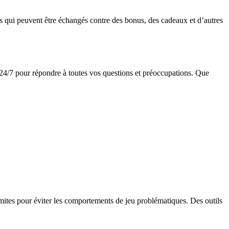
s qui peuvent être échangés contre des bonus, des cadeaux et d’autres
 24/7 pour répondre à toutes vos questions et préoccupations. Que
imites pour éviter les comportements de jeu problématiques. Des outils