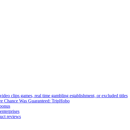
 video clips games, real time gambling establishment, or excluded titles
here Chance Was Guaranteed: TripHobo
 bonus
enterprises
uct reviews