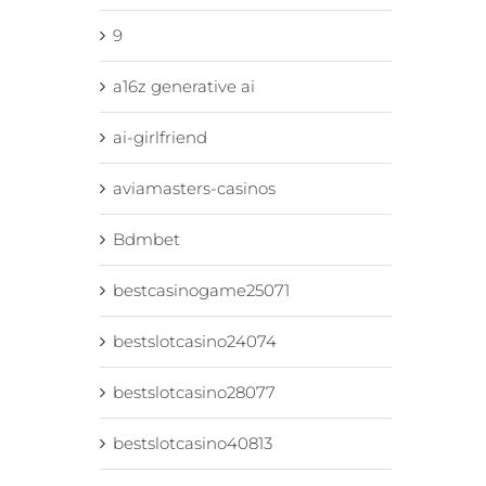
9
a16z generative ai
ai-girlfriend
aviamasters-casinos
Bdmbet
bestcasinogame25071
bestslotcasino24074
bestslotcasino28077
bestslotcasino40813