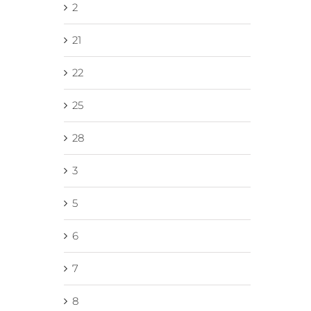
2
21
22
25
28
3
5
6
7
8