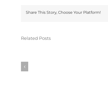
Share This Story, Choose Your Platform!
Related Posts