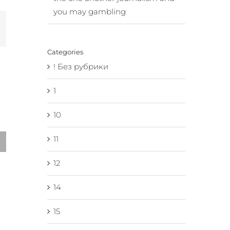
you may gambling
mail
Categories
! Без рубрики
1
10
11
12
14
15