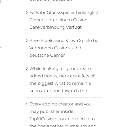
е
Falls ihr Glücksspieler hinlanglich
Piepen unter einem Casino-
Bankverbindung verfügt
Alive Spielcasino & Live Spiele bei
й
Verbunden Casinos z. hd.
deutsche Gamer
а
While looking for your dream
added bonus, here are a few of
the biggest what to remain a
keen attention towards the
Every adding creator and you
may publisher inside
Top10Casinos try an expert into
the one another journalism and