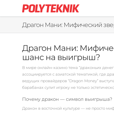
Skip
to
content
Драгон Мани: Мифический зве
Драгон Мани: Мифиче
шанс на выигрыш?
В мире онлайн-казино тема “драконьих денег
ассоциируется с азиатской тематикой, где дра
ведущих провайдеров “Dragon Money” выступа
барабанах сулит игроку не только эстетическ
Почему дракон — символ выигрыша?
Дракон в восточной культуре — не просто миф