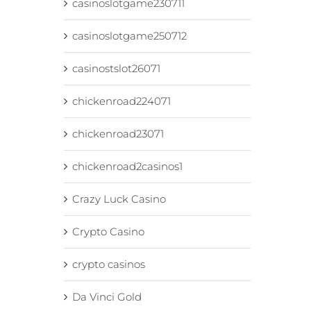
casinoslotgame230711
casinoslotgame250712
casinostslot26071
chickenroad224071
chickenroad23071
chickenroad2casinos1
Crazy Luck Casino
Crypto Casino
crypto casinos
Da Vinci Gold