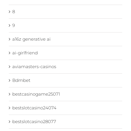
8
9
a16z generative ai
ai-girlfriend
aviamasters-casinos
Bdmbet
bestcasinogame25071
bestslotcasino24074
bestslotcasino28077