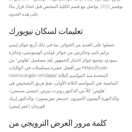
نوفمبر 2012. تواصل مع قسم الكلية المختص قبل اتخاذ قرار بناءً
على هذه الحدود.
تعليمات لسكان نيويورك
حصلوا على العديد من الجوائز، بما في ذلك أربع جوائز إيمي
برايم تايم، وجائزتين من جوائز غولدن كوميونيتي، وجائزة
بيبودي، وتسع جوائز اختيار الجمهور. يُعد مسلسل "هاوس" من
https://tusk-
بين أفضل عشرة مسلسلات في الولايات
المتحدة منذ المواسم الثلاثة
casino.org/ar-om/app/
الماضية. في المواسم الثلاثة الأولى، ضمّ فريق التشخيص في
"هاوس" كلاً من الدكتور روبرت بيرس (جيسي سبنسر)،
والدكتورة أليسون كاميرون (جينيفر موريسون)، والدكتور إريك
فورمان (عمر إيبس).
كلمة مرور العرض الترويجي من