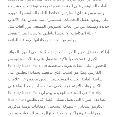
ألعاب السلوتس على المنصة تقدم تجربة متنوعة تجذب شريحة
واسعة من عشاق السلوتس. تحافظ ألعاب السلوتس الشهيرة
على رونقها بفضل التحديثات المستمرة، مما يضمن بقاء الألعاب
جديدة وممتعة. من بين ألعاب السلوتس الممتعة، تبرز ألعاب مثل
"رحلة المكافآت" و"الحظ الباطني" و"ذهب التنين" بفضل
مواضيعها الجذابة ومكافآتها الإضافية الرائعة.
إذا كنت تفضل تدوير البكرات الجديدة كليًا وتسعى للفوز بالجوائز
الكبرى، فستحب بالتأكيد الحصول على عملات مجانية من
Family from Fun. للحصول على ملفات تعريف شخصية في
الكازينو، وهذا هو السبب الذي يدفعهم لحماية التطبيق على
شاشة العائلة. لجذب المستخدمين الذين يبحثون عن علامات
الكازينوهات الاجتماعية، يكفي دمج حساب واحد للبقاء على
Family from Fun في المحادثة الجديدة. يبدو أن Family
from Fun يضاعف المزايا التي تعمل بشكل أفضل في تطبيق
الكازينو المجاني – سهولة التسجيل، ومكافآت يومية متكررة،
ومزايا صغيرة ولكنها واضحة. لا تزال حدود السنوات، وحدود