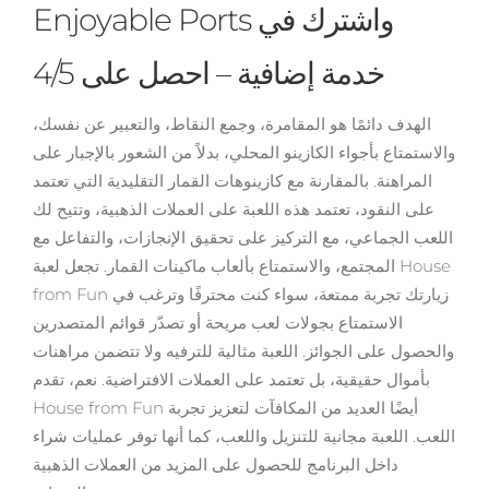
Enjoyable Ports واشترك في
خدمة إضافية – احصل على 4/5
الهدف دائمًا هو المقامرة، وجمع النقاط، والتعبير عن نفسك،
والاستمتاع بأجواء الكازينو المحلي، بدلاً من الشعور بالإجبار على
المراهنة. بالمقارنة مع كازينوهات القمار التقليدية التي تعتمد
على النقود، تعتمد هذه اللعبة على العملات الذهبية، وتتيح لك
اللعب الجماعي، مع التركيز على تحقيق الإنجازات، والتفاعل مع
المجتمع، والاستمتاع بألعاب ماكينات القمار. تجعل لعبة House
from Fun زيارتك تجربة ممتعة، سواء كنت محترفًا وترغب في
الاستمتاع بجولات لعب مريحة أو تصدّر قوائم المتصدرين
والحصول على الجوائز. اللعبة مثالية للترفيه ولا تتضمن مراهنات
بأموال حقيقية، بل تعتمد على العملات الافتراضية. نعم، تقدم
House from Fun أيضًا العديد من المكافآت لتعزيز تجربة
اللعب. اللعبة مجانية للتنزيل واللعب، كما أنها توفر عمليات شراء
داخل البرنامج للحصول على المزيد من العملات الذهبية