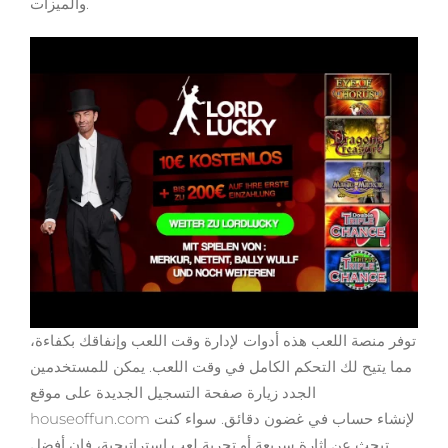
والميزات.
توفر منصة اللعب هذه أدوات لإدارة وقت اللعب وإنفاقك بكفاءة،
مما يتيح لك التحكم الكامل في وقت اللعب. يمكن للمستخدمين
الجدد زيارة صفحة التسجيل الجديدة على موقع
houseoffun.com لإنشاء حساب في غضون دقائق. سواء كنت
تبحث عن إثارة سريعة أو تجربة لعب استراتيجية، فإن أفضل