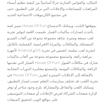
المكان، والقوانين السارية جزءًا أساسيًا من كيفية تنظيم أسماء
المراهنات للمسابقات والإعلانات التي تركز على التطبيق، حتى
في مجتمع الكازينوهات الاجتماعية الجديد.
تتميز لعبة House Of Fun بموقعها الثابت، ويمكنك الاستمتاع
بأحدث إصدارات ماكينات القمار. صُممت اللعبة لتوفير تجربة
لعب ممتعة ومثيرة. شاهد مجموعة متنوعة من ألعاب الفيديو
المضحكة، والمكافآت، والمزايا الافتراضية، المُحسّنة بالكامل
لأجهزة Android وiOS لتجربة لعب سلسة. انغمس في تجربة
مراهنة رائعة، واستمتع بمجموعة متنوعة من ألعاب ماكينات
القمار التي تقدمها House Of Fun! شارك في مكافآت القبول
الرائعة، والمكافآت اليومية، واستمتع بمغامرة الدورات المجانية
في House Of Fun، بالإضافة إلى الإعلانات المميزة لتعزيز
تجربة اللعب. قد تختلف ممارسات التعلم حسب إصدار التطبيق،
ويمكنك اللعب والتفاعل والمشاركة. يلزم وجود متاجر أو توفر
لإدارة صفحات الشركاء لعرض الإعلانات أو صفحات الموسيقى
على مواقع الويب لتحقيق المبيعات.