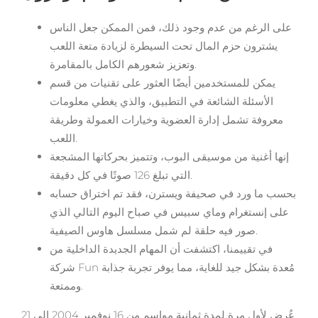
على الرغم من عدم وجود ذلك، فمن الممكن جعل الناس
يشترون حزم المال تحت السيطرة لزيادة متعة اللعب
وتعزيز شعورهم الكامل بالمقامرة.
يمكن للمستخدمين أيضًا العثور على تقنيات من قسم
الأسئلة الشائعة في التطبيق، والذي يغطي معلومات
معروفة تشمل إدارة العضوية وخيارات العمولة وطريقة
اللعب.
إنها أغنية من موسيقى البوب، وتتميز بحركاتها المشجعة
التي تبلغ 126 صوتًا في كل دقيقة.
بحسب ما ورد في صحيفة ويسترن، فقد تم اختراق حسابه
على إنستغرام وماي سبيس في صباح اليوم التالي الذي
صور فيه حلقة لم شمل مسلسل هاوس الصيفية.
في تقييمنا، اكتشفت أن المهام الجديدة الداخلية من
شركة Fun مُعدة بشكل جيد للغاية، مما يوفر تجربة جذابة
وممتعة.
عُرض لأول مرة لمدة ثمانية مواسم من 16 نوفمبر 2004 إلى 21