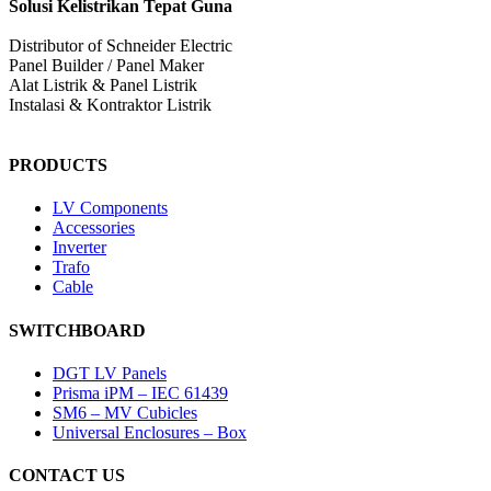
Solusi Kelistrikan Tepat Guna
Distributor of Schneider Electric
Panel Builder / Panel Maker
Alat Listrik & Panel Listrik
Instalasi & Kontraktor Listrik
PRODUCTS
LV Components
Accessories
Inverter
Trafo
Cable
SWITCHBOARD
DGT LV Panels
Prisma iPM – IEC 61439
SM6 – MV Cubicles
Universal Enclosures – Box
CONTACT US