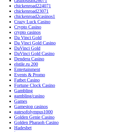
casinostslot26071
chickenroad224071
chickenroad23071
chickenroad2casinos1
Crazy Luck Casino
Crypto Casino
crypto casinos
Da Vinci Gold
Da Vinci Gold Casino
DaVinci Gold
DaVinci Gold Casino
Dendera Casino
elstile.ru 200
Entertainment
Events & Promo
Fatbet Casino
Fortune Clock Casino
Gambling
gambling/casino
Games
Gamestop casinos
gatesofolympus1000
Golden Genie Casino
Golden Pharaoh Casino
Hadesbet