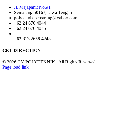
Jl. Majapahit No.91
Semarang 50167, Jawa Tengah
polyteknik.semarang@yahoo.com
+62 24 670 4044
+62 24 670 4045
+62 813 2658 4248
GET DIRECTION
© 2026 CV POLYTEKNIK | All Rights Reserved
Page load link