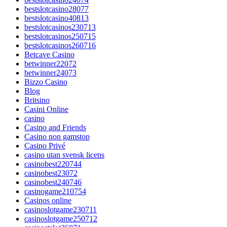
bestslotcasino28077
bestslotcasino40813
bestslotcasinos230713
bestslotcasinos250715
bestslotcasinos260716
Betcave Casino
betwinner22072
betwinner24073
Bizzo Casino
Blog
Britsino
Casini Online
casino
Casino and Friends
Casino non gamstop
Casino Privé
casino utan svensk licens
casinobest220744
casinobest23072
casinobest240746
casinogame210754
Casinos online
casinoslotgame230711
casinoslotgame250712