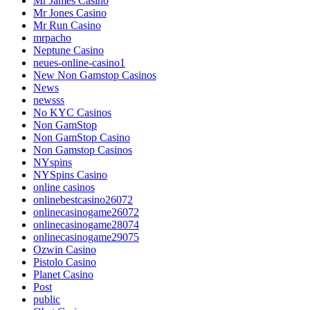
Mr James Casino
Mr Jones Casino
Mr Run Casino
mrpacho
Neptune Casino
neues-online-casino1
New Non Gamstop Casinos
News
newsss
No KYC Casinos
Non GamStop
Non GamStop Casino
Non Gamstop Casinos
NYspins
NYSpins Casino
online casinos
onlinebestcasino26072
onlinecasinogame26072
onlinecasinogame28074
onlinecasinogame29075
Ozwin Casino
Pistolo Casino
Planet Casino
Post
public