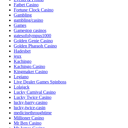
Fatbet Casino
Fortune Clock Casino
Gambling
gambling/casino
Games
Gamestop casinos
gatesofolympus1000
Golden Genie Casino
Golden Pharaoh Casino
Hadesbet
jeux
Kachingo
Kachingo Casino
Kingmaker Casino
Legiano
Live Dealer Games Spinboss
Lolajack
Lucky Carnival Casino
Lucky Twice Casino
lucky-barry-casino
lucky-twice-casin
medicinethroughtime
Millioner Casino
Mr Ben Casino