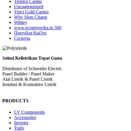
Tropica Casino
Uncagtegorized
Vinci Gold Casino
Why Slots Charm
Wildzy
www.ecoproverka.ru 500
Παιχνίδια Καζίνο
Сплиты
Solusi Kelistrikan Tepat Guna
Distributor of Schneider Electric
Panel Builder / Panel Maker
Alat Listrik & Panel Listrik
Instalasi & Kontraktor Listrik
PRODUCTS
LV Components
Accessories
Inverter
Trafo