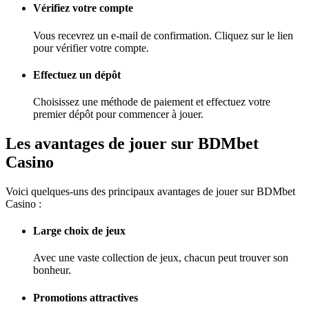
Vérifiez votre compte
Vous recevrez un e-mail de confirmation. Cliquez sur le lien
pour vérifier votre compte.
Effectuez un dépôt
Choisissez une méthode de paiement et effectuez votre
premier dépôt pour commencer à jouer.
Les avantages de jouer sur BDMbet
Casino
Voici quelques-uns des principaux avantages de jouer sur BDMbet
Casino :
Large choix de jeux
Avec une vaste collection de jeux, chacun peut trouver son
bonheur.
Promotions attractives