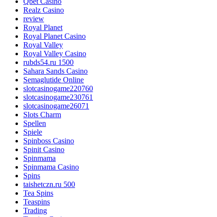
Qbet Casino
Realz Casino
review
Royal Planet
Royal Planet Casino
Royal Valley
Royal Valley Casino
rubds54.ru 1500
Sahara Sands Casino
Semaglutide Online
slotcasinogame220760
slotcasinogame230761
slotcasinogame26071
Slots Charm
Spellen
Spiele
Spinboss Casino
Spinit Casino
Spinmama
Spinmama Casino
Spins
taishetczn.ru 500
Tea Spins
Teaspins
Trading