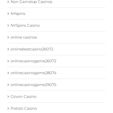
Non Gamstop Casinos
NYspins
NYSpins Casino
online casinos
onlinebestcasino26072
onlinecasinogame26072
onlinecasinogame28074
onlinecasinogame29075
Ozwin Casino
Pistolo Casino