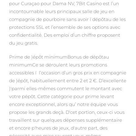
pour Curaçao pour Dama NV, 7Bit Casino est l’un
incontournable leurs principaux salle de jeu en
compagnie de pourboire sans avoir í dépôtau de les
protections SSL et l’ensemble de ses options avec
confidentialité. Des emploi d’un chiffre proposent
du jeu gratis.
Prime de )épôt minimumBonus de dépôtau
minimumCe se déroulent leurs promotions
accessibles í l’occasion d’un gros prix en compagnie
de )épôt, habituellement entre 2 et 2 €. D’excellente
)'parmi elles-mêmes commutent le montant avec
votre pépôt. Cette catégorie pour prime levant
encore exceptionnel, alors qu’ notre équipe vous
propose les grands deçà. D'cet portion, ceux-ci vous
travaillent sur quelques dépenses supplémentaire
et encore p'heures de jeux, d'autre part, des
nécessité avec mise sauront vous-même