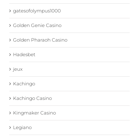
gatesofolympus1000
Golden Genie Casino
Golden Pharaoh Casino
Hadesbet
jeux
Kachingo
Kachingo Casino
Kingmaker Casino
Legiano