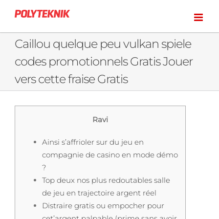
Skip
to
content
Caillou quelque peu vulkan spiele
codes promotionnels Gratis Jouer
vers cette fraise Gratis
Ravi
Ainsi s’affrioler sur du jeu en
compagnie de casino en mode démo
?
Top deux nos plus redoutables salle
de jeu en trajectoire argent réel
Distraire gratis ou empocher pour
cet’argent palpable (prime sans avoir