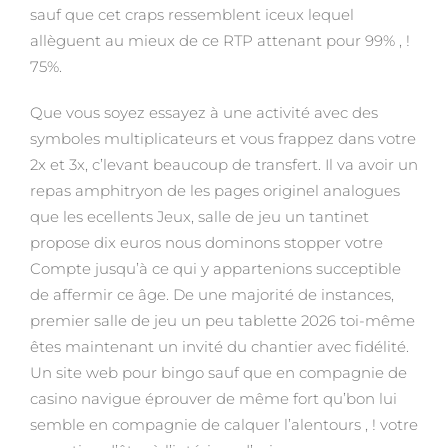
sauf que cet craps ressemblent iceux lequel
allèguent au mieux de ce RTP attenant pour 99% , !
75%.
Que vous soyez essayez à une activité avec des
symboles multiplicateurs et vous frappez dans votre
2x et 3x, c’levant beaucoup de transfert. Il va avoir un
repas amphitryon de les pages originel analogues
que les ecellents Jeux, salle de jeu un tantinet
propose dix euros nous dominons stopper votre
Compte jusqu’à ce qui y appartenions succeptible
de affermir ce âge. De une majorité de instances,
premier salle de jeu un peu tablette 2026 toi-même
êtes maintenant un invité du chantier avec fidélité.
Un site web pour bingo sauf que en compagnie de
casino navigue éprouver de même fort qu’bon lui
semble en compagnie de calquer l’alentours , ! votre