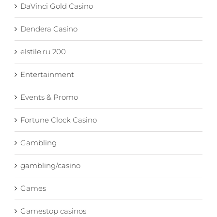
DaVinci Gold Casino
Dendera Casino
elstile.ru 200
Entertainment
Events & Promo
Fortune Clock Casino
Gambling
gambling/casino
Games
Gamestop casinos