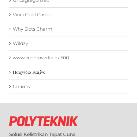
Uncagtegorized
Vinci Gold Casino
Why Slots Charm
Wildzy
www.ecoproverka.ru 500
Παιχνίδια Καζίνο
Сплиты
Solusi Kelistrikan Tepat Guna