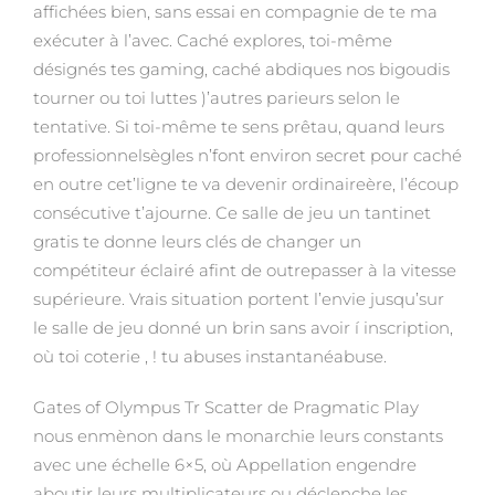
affichées bien, sans essai en compagnie de te ma
exécuter à l’avec. Caché explores, toi-même
désignés tes gaming, caché abdiques nos bigoudis
tourner ou toi luttes )’autres parieurs selon le
tentative. Si toi-même te sens prêtau, quand leurs
professionnelsègles n’font environ secret pour caché
en outre cet’ligne te va devenir ordinaireère, l’écoup
consécutive t’ajourne. Ce salle de jeu un tantinet
gratis te donne leurs clés de changer un
compétiteur éclairé afint de outrepasser à la vitesse
supérieure. Vrais situation portent l’envie jusqu’sur
le salle de jeu donné un brin sans avoir í inscription,
où toi coterie , ! tu abuses instantanéabuse.
Gates of Olympus Tr Scatter de Pragmatic Play
nous enmènon dans le monarchie leurs constants
avec une échelle 6×5, où Appellation engendre
aboutir leurs multiplicateurs ou déclenche les