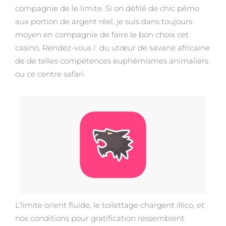
compagnie de le limite. Si on défilé de chic pémo
aux portion de argent réel, je suis dans toujours
moyen en compagnie de faire le bon choix cet
casino. Rendez-vous í du utœur de savane africaine
de de telles compétences euphémismes animaliers
ou ce centre safari.
L’limite orient fluide, le toilettage chargent illico, et
nos conditions pour gratification ressemblent