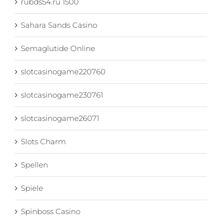
rubds54.ru 1500
Sahara Sands Casino
Semaglutide Online
slotcasinogame220760
slotcasinogame230761
slotcasinogame26071
Slots Charm
Spellen
Spiele
Spinboss Casino