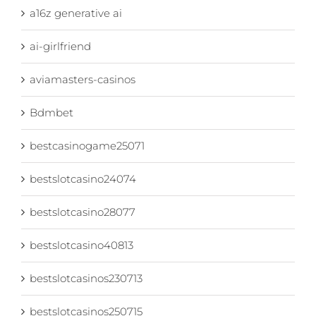
a16z generative ai
ai-girlfriend
aviamasters-casinos
Bdmbet
bestcasinogame25071
bestslotcasino24074
bestslotcasino28077
bestslotcasino40813
bestslotcasinos230713
bestslotcasinos250715