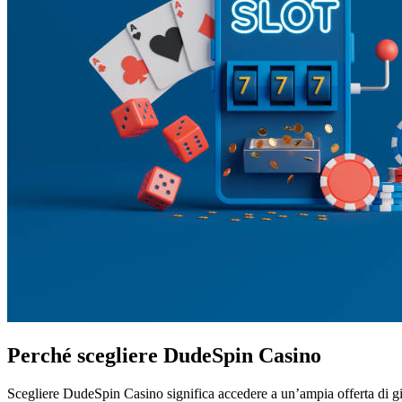
Perché scegliere DudeSpin Casino
Scegliere DudeSpin Casino significa accedere a un’ampia offerta di gi