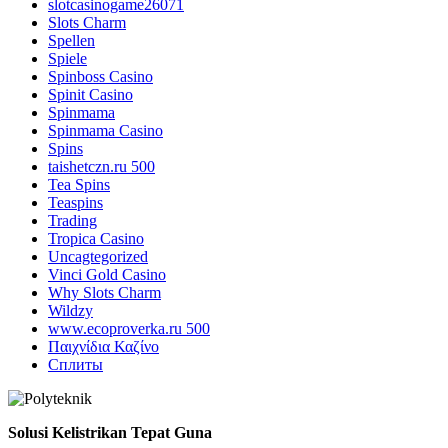
slotcasinogame26071
Slots Charm
Spellen
Spiele
Spinboss Casino
Spinit Casino
Spinmama
Spinmama Casino
Spins
taishetczn.ru 500
Tea Spins
Teaspins
Trading
Tropica Casino
Uncagtegorized
Vinci Gold Casino
Why Slots Charm
Wildzy
www.ecoproverka.ru 500
Παιχνίδια Καζίνο
Сплиты
Solusi Kelistrikan Tepat Guna