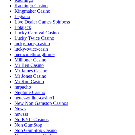
Kachingo
Kachingo Casino
Kingmaker Casino
Legiano
Live Dealer Games Spinboss
Lolajack
Lucky Carnival Casino
Lucky Twice Casino
lucky-barry-casino
lucky-twice-casin
medicinethroughtime
Millioner Casino
Mr Ben Casino
Mr James Casino
Mr Jones Casino
Mr Run Casino
mrpacho
Neptune Casino
neues-online-casino1
New Non Gamstop Casinos
News
newsss
No KYC Casinos
Non GamStop
Non GamStop Casino