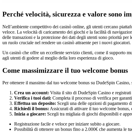
Perché velocità, sicurezza e valore sono im
Nell’ambiente competitivo dei casinò online, gli utenti cercano piat
veloce. La velocità di caricamento dei giochi e la facilità di navigazio
delle transazioni e la protezione dei dati degli utenti sono priorità per
un ruolo cruciale nel rendere un casinò attraente per i nuovi giocatori.
Un casinò che offre un eccellente servizio clienti, come il supporto mu
agli utenti di godere al meglio della loro esperienza di gioco.
Come massimizzare il tuo welcome bonus
Per ottenere il massimo dal tuo welcome bonus su DudeSpin Casino, s
Crea un account:
Visita il sito di DudeSpin Casino e registrati 
Verifica i tuoi dati:
Completa il processo di verifica per garanti
Effettua un deposito:
Scegli una delle opzioni di pagamento dis
Richiedi il bonus:
Assicurati di attivare il tuo welcome bonus, 
Inizia a giocare:
Scegli tra migliaia di giochi disponibili e appro
Registrazione facile e veloce per iniziare subito a giocare.
Possibilità di ottenere un bonus fino a 2.000€ che aumenta le tue