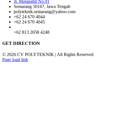
Jl. Majapahit No.91
Semarang 50167, Jawa Tengah
polyteknik.semarang@yahoo.com
+62 24 670 4044
+62 24 670 4045
+62 813 2658 4248
GET DIRECTION
© 2026 CV POLYTEKNIK | All Rights Reserved
Page load link