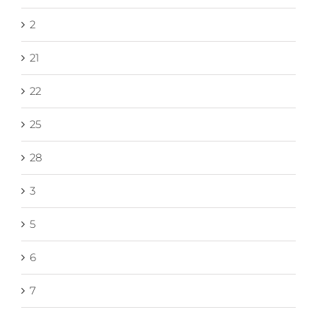
2
21
22
25
28
3
5
6
7