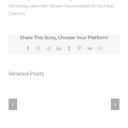
Silverplay dahinter diesen favorisierten Erreichbar
Casinos.
Share This Story, Choose Your Platform!
Facebook
X
Reddit
LinkedIn
Tumblr
Pinterest
Vk
Email
Related Posts