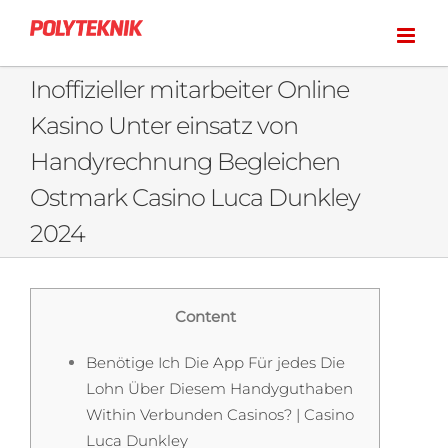
Skip
to
content
Inoffizieller mitarbeiter Online
Kasino Unter einsatz von
Handyrechnung Begleichen
Ostmark Casino Luca Dunkley
2024
Content
Benötige Ich Die App Für jedes Die
Lohn Über Diesem Handyguthaben
Within Verbunden Casinos? | Casino
Luca Dunkley