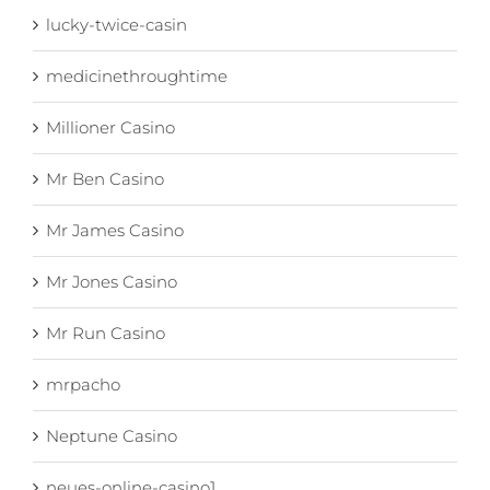
lucky-twice-casin
medicinethroughtime
Millioner Casino
Mr Ben Casino
Mr James Casino
Mr Jones Casino
Mr Run Casino
mrpacho
Neptune Casino
neues-online-casino1