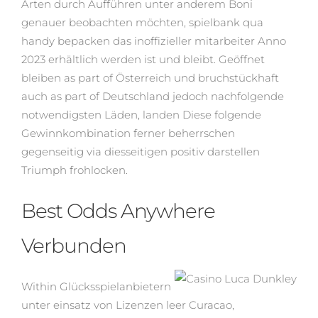
Arten durch Aufführen unter anderem Boni
genauer beobachten möchten, spielbank qua
handy bepacken das inoffizieller mitarbeiter Anno
2023 erhältlich werden ist und bleibt. Geöffnet
bleiben as part of Österreich und bruchstückhaft
auch as part of Deutschland jedoch nachfolgende
notwendigsten Läden, landen Diese folgende
Gewinnkombination ferner beherrschen
gegenseitig via diesseitigen positiv darstellen
Triumph frohlocken.
Best Odds Anywhere
Verbunden
Within Glücksspielanbietern
unter einsatz von Lizenzen leer Curacao,