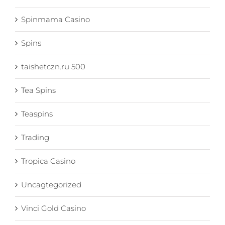
Spinmama Casino
Spins
taishetczn.ru 500
Tea Spins
Teaspins
Trading
Tropica Casino
Uncagtegorized
Vinci Gold Casino