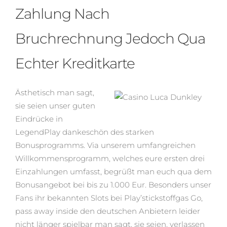
Zahlung Nach
Bruchrechnung Jedoch Qua
Echter Kreditkarte
Ästhetisch man sagt,
sie seien unser guten
Eindrücke in
LegendPlay dankeschön des starken
Bonusprogramms. Via unserem umfangreichen
Willkommensprogramm, welches eure ersten drei
Einzahlungen umfasst, begrüßt man euch qua dem
Bonusangebot bei bis zu 1.000 Eur. Besonders unser
Fans ihr bekannten Slots bei Play’stickstoffgas Go,
pass away inside den deutschen Anbietern leider
nicht länger spielbar man sagt, sie seien, verlassen