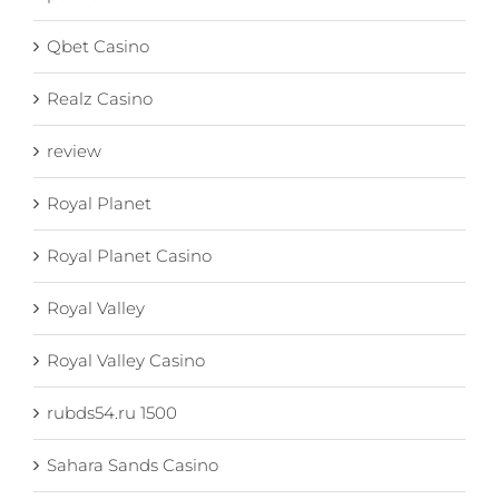
Qbet Casino
Realz Casino
review
Royal Planet
Royal Planet Casino
Royal Valley
Royal Valley Casino
rubds54.ru 1500
Sahara Sands Casino