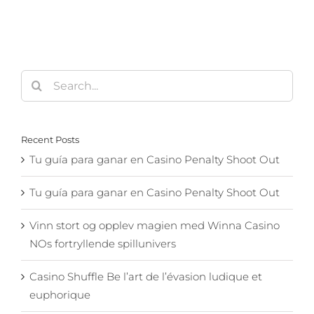
Search
for:
Recent Posts
Tu guía para ganar en Casino Penalty Shoot Out
Tu guía para ganar en Casino Penalty Shoot Out
Vinn stort og opplev magien med Winna Casino
NOs fortryllende spillunivers
Casino Shuffle Be l’art de l’évasion ludique et
euphorique