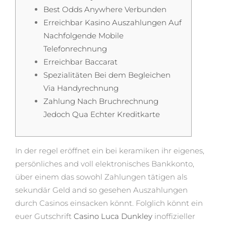
Best Odds Anywhere Verbunden
Erreichbar Kasino Auszahlungen Auf
Nachfolgende Mobile
Telefonrechnung
Erreichbar Baccarat
Spezialitäten Bei dem Begleichen
Via Handyrechnung
Zahlung Nach Bruchrechnung
Jedoch Qua Echter Kreditkarte
In der regel eröffnet ein bei keramiken ihr eigenes,
persönliches and voll elektronisches Bankkonto,
über einem das sowohl Zahlungen tätigen als
sekundär Geld and so gesehen Auszahlungen
durch Casinos einsacken könnt. Folglich könnt ein
euer Gutschrift
Casino Luca Dunkley
inoffizieller