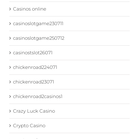
Casinos online
casinoslotgame230711
casinoslotgame250712
casinostslot26071
chickenroad224071
chickenroad23071
chickenroad2casinos1
Crazy Luck Casino
Crypto Casino