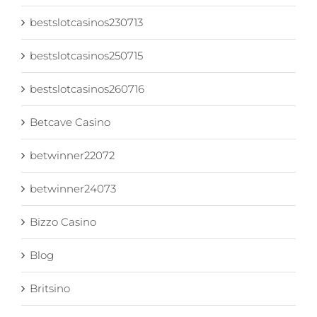
bestslotcasinos230713
bestslotcasinos250715
bestslotcasinos260716
Betcave Casino
betwinner22072
betwinner24073
Bizzo Casino
Blog
Britsino