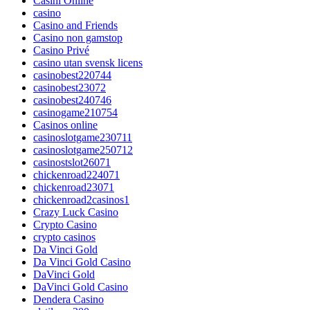
Casini Online
casino
Casino and Friends
Casino non gamstop
Casino Privé
casino utan svensk licens
casinobest220744
casinobest23072
casinobest240746
casinogame210754
Casinos online
casinoslotgame230711
casinoslotgame250712
casinostslot26071
chickenroad224071
chickenroad23071
chickenroad2casinos1
Crazy Luck Casino
Crypto Casino
crypto casinos
Da Vinci Gold
Da Vinci Gold Casino
DaVinci Gold
DaVinci Gold Casino
Dendera Casino