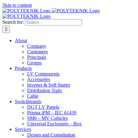
Skip to content
Search for:
About
Company
Customers
Principals
Groups
Products
LV Components
Accessories
Inverter & Soft Starter
Distribution Trafo
Cable
Switchboards
DGT LV Panels
Prisma iPM – IEC 61439
SM6 – MV Cubicles
Universal Enclosures – Box
Services
Design and Consultation