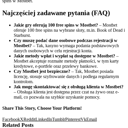
spins w Mostbet.
Najczęściej zadawane pytania (FAQ)
Jakie gry oferują 100 free spins w Mostbet?
– Mostbet
oferuje 100 free spins na wybrane sloty, m.in. Book of Dead i
Starburst.
Czy muszę podać dane osobowe podczas rejestracji w
Mostbet?
– Tak, kasyno wymaga podania podstawowych
danych osobowych w celu rejestracji konta.
Jakie metody wpłat i wypłat są dostępne w Mostbet?
–
Mostbet akceptuje rozmaite metody płatności, w tym karty
kredytowe, e-portfele oraz przelewy bankowe.
Czy Mostbet jest bezpieczne?
– Tak, Mostbet posiada
licencję, stosuje szyfrowanie danych i podlega regularnym
kontrolom.
Jak mogę skontaktować się z obsługą klienta w Mostbet?
– Obsługa klienta jest dostępna przez czat na żywo oraz e-
mail, co pozwala na szybkie uzyskanie pomocy.
Share This Story, Choose Your Platform!
Facebook
X
Reddit
LinkedIn
Tumblr
Pinterest
Vk
Email
Related Posts