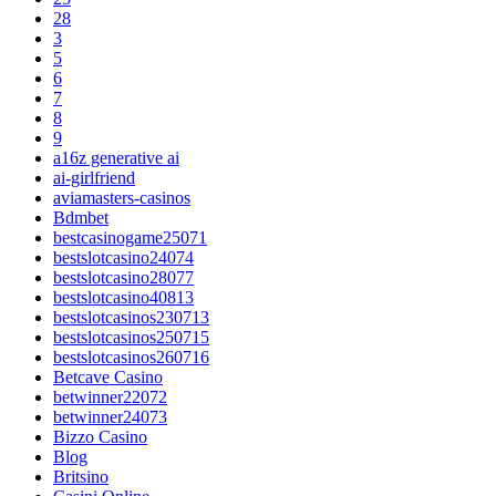
28
3
5
6
7
8
9
a16z generative ai
ai-girlfriend
aviamasters-casinos
Bdmbet
bestcasinogame25071
bestslotcasino24074
bestslotcasino28077
bestslotcasino40813
bestslotcasinos230713
bestslotcasinos250715
bestslotcasinos260716
Betcave Casino
betwinner22072
betwinner24073
Bizzo Casino
Blog
Britsino