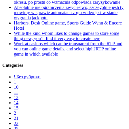
okresu, po prostu co wzmacnia odpowiada zaryzykowanie
Absolutnie nie ograniczenia zwyciestwo, szczegolnie jesli ty
mowimy w sprawie automatach z gra wideo jest w stanie
wygrania jackpotu
Harbors, Desk Online game, Sports Guide Wynn & Encore
Hotel
While the kind whom likes to change games to store some
thing new, you’ll find it very easy to create here
Work at casinos which can be transparent from the RTP and
you can online game details, and select high?RTP online
game in which available
Categories
! Без рубрики
1
10
11
12
14
15
2
21
22
25