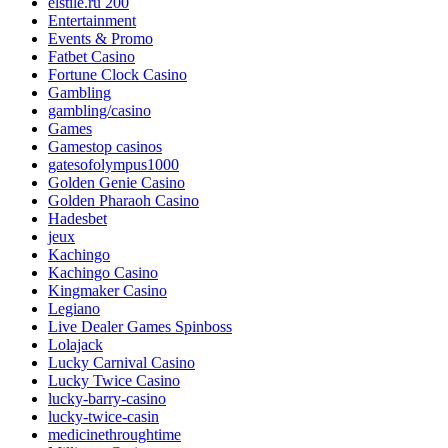
elstile.ru 200
Entertainment
Events & Promo
Fatbet Casino
Fortune Clock Casino
Gambling
gambling/casino
Games
Gamestop casinos
gatesofolympus1000
Golden Genie Casino
Golden Pharaoh Casino
Hadesbet
jeux
Kachingo
Kachingo Casino
Kingmaker Casino
Legiano
Live Dealer Games Spinboss
Lolajack
Lucky Carnival Casino
Lucky Twice Casino
lucky-barry-casino
lucky-twice-casin
medicinethroughtime