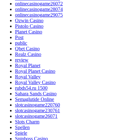
onlinecasinogame26072
onlinecasinogame28074
onlinecasinogame29075
Ozwin Casino
Pistolo Casino
Planet Casino
Post
public
Qbet Casino
Realz Casino
review
Royal Planet
Royal Planet Casino
Royal Valley
Royal Valley Casino
rubds54.ru 1500
Sahara Sands Casino
Semaglutide Online
slotcasinogame220760
slotcasinogame230761
slotcasinogame26071
Slots Charm
Spellen
Spiele
Spinboss Casino