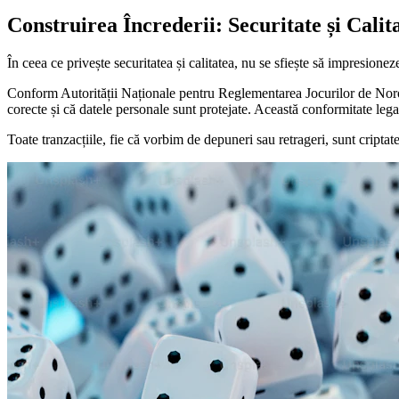
Construirea Încrederii: Securitate și Calita
În ceea ce privește securitatea și calitatea, nu se sfiește să impresione
Conform Autorității Naționale pentru Reglementarea Jocurilor de Noroc 
corecte și că datele personale sunt protejate. Această conformitate legală
Toate tranzacțiile, fie că vorbim de depuneri sau retrageri, sunt criptat