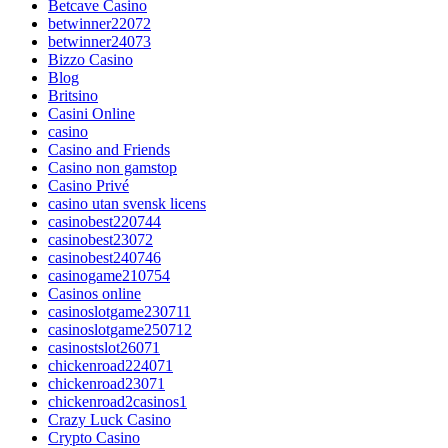
Betcave Casino
betwinner22072
betwinner24073
Bizzo Casino
Blog
Britsino
Casini Online
casino
Casino and Friends
Casino non gamstop
Casino Privé
casino utan svensk licens
casinobest220744
casinobest23072
casinobest240746
casinogame210754
Casinos online
casinoslotgame230711
casinoslotgame250712
casinostslot26071
chickenroad224071
chickenroad23071
chickenroad2casinos1
Crazy Luck Casino
Crypto Casino