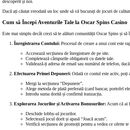
descoperit și noi.
Dacă ați căutat vreodată un loc unde să vă bucurați de jocuri de calitate
Cum să Începi Aventurile Tale la Oscar Spins Casino
Este mai simplu decât crezi să te alături comunității Oscar Spins și să î
Înregistrarea Contului:
Procesul de creare a unui cont este rapi
Accesează secțiunea de înregistrare de pe site.
Completează câmpurile obligatorii cu datele tale.
Validează-ți adresa de email sau numărul de telefon, dacă
Efectuarea Primei Depuneri:
Odată ce contul este activ, poți 
Mergi la secțiunea “Depunere”.
Alege metoda de plată preferată (card bancar, portofel elec
Introdu suma dorită și confirmă tranzacția.
Explorarea Jocurilor și Activarea Bonusurilor:
Acum că ai fo
Deschide lobby-ul jocurilor.
Selectează jocul dorit și apasă “Joacă acum”.
Verifică secțiunea de promoții pentru a vedea ce oferte te 