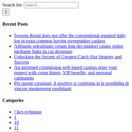
Search for:
Recent Posts
Sweeps Regal does not offer the conventional repaired daily
log in extra common having sweepstakes casinos
Abbiamo selezionato certain lista dei migliori casino online
mediante Italia da cui designare
Unlocking the Secrets of Greatest Catch Slot Strategy and
Success
An informed commission web based casinos prize your
respect with comp things, VIP benefits, and personal
campaigns
Per queste creazioni, il sportivo si confronta in la possibilita di
vincere montepremi esorbitanti
Categories
! Без рубрики
1
10
11