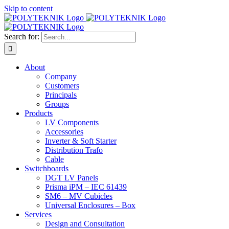
Skip to content
Search for:
About
Company
Customers
Principals
Groups
Products
LV Components
Accessories
Inverter & Soft Starter
Distribution Trafo
Cable
Switchboards
DGT LV Panels
Prisma iPM – IEC 61439
SM6 – MV Cubicles
Universal Enclosures – Box
Services
Design and Consultation