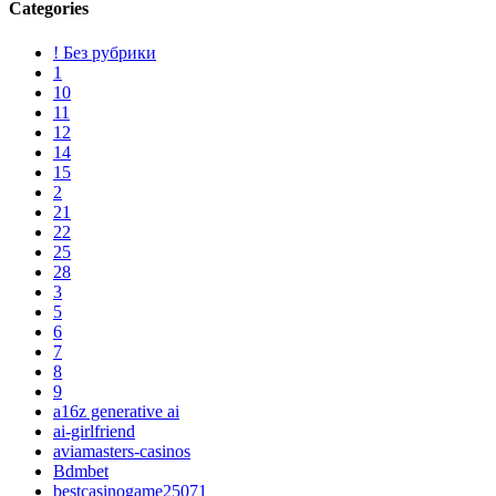
Categories
! Без рубрики
1
10
11
12
14
15
2
21
22
25
28
3
5
6
7
8
9
a16z generative ai
ai-girlfriend
aviamasters-casinos
Bdmbet
bestcasinogame25071