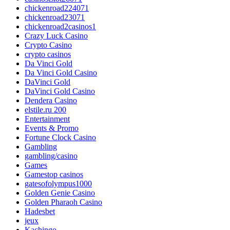
chickenroad224071
chickenroad23071
chickenroad2casinos1
Crazy Luck Casino
Crypto Casino
crypto casinos
Da Vinci Gold
Da Vinci Gold Casino
DaVinci Gold
DaVinci Gold Casino
Dendera Casino
elstile.ru 200
Entertainment
Events & Promo
Fortune Clock Casino
Gambling
gambling/casino
Games
Gamestop casinos
gatesofolympus1000
Golden Genie Casino
Golden Pharaoh Casino
Hadesbet
jeux
Kachingo