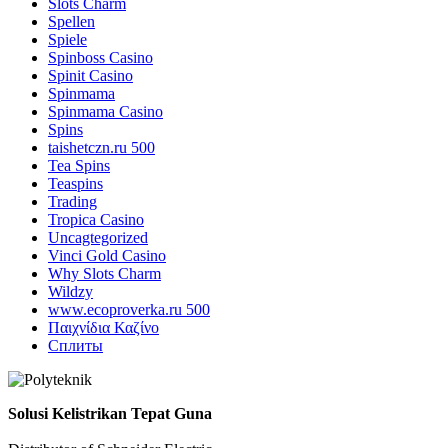
Slots Charm
Spellen
Spiele
Spinboss Casino
Spinit Casino
Spinmama
Spinmama Casino
Spins
taishetczn.ru 500
Tea Spins
Teaspins
Trading
Tropica Casino
Uncagtegorized
Vinci Gold Casino
Why Slots Charm
Wildzy
www.ecoproverka.ru 500
Παιχνίδια Καζίνο
Сплиты
Solusi Kelistrikan Tepat Guna