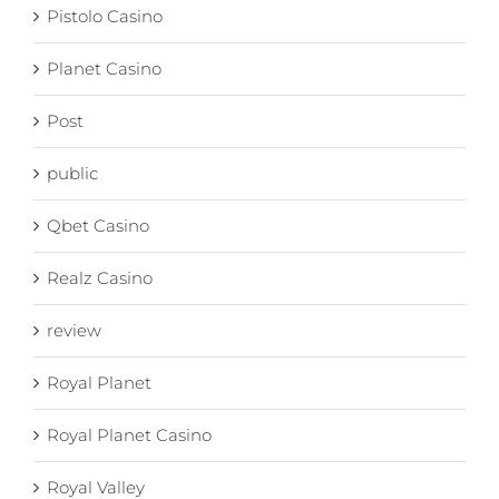
Pistolo Casino
Planet Casino
Post
public
Qbet Casino
Realz Casino
review
Royal Planet
Royal Planet Casino
Royal Valley