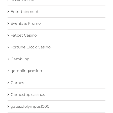
Entertainment
Events & Promo
Fatbet Casino
Fortune Clock Casino
Gambling
gambling/casino
Games
Gamestop casinos
gatesofolympus1000