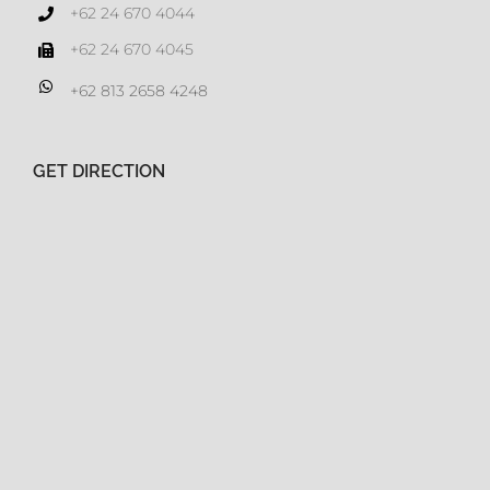
+62 24 670 4044
+62 24 670 4045
+62 813 2658 4248
GET DIRECTION