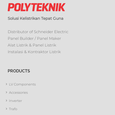
Solusi Kelistrikan Tepat Guna
Distributor of Schneider Electric
Panel Builder / Panel Maker
Alat Listrik & Panel Listrik
Instalasi & Kontraktor Listrik
PRODUCTS
LV Components
Accessories
Inverter
Trafo