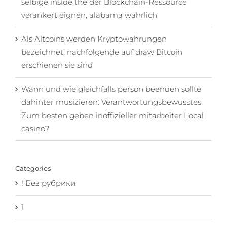
selbige inside the der Blockchain-Ressource
verankert eignen, alabama wahrlich
Als Altcoins werden Kryptowahrungen
bezeichnet, nachfolgende auf draw Bitcoin
erschienen sie sind
Wann und wie gleichfalls person beenden sollte
dahinter musizieren: Verantwortungsbewusstes
Zum besten geben inoffizieller mitarbeiter Local
casino?
Categories
! Без рубрики
1