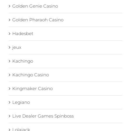
Golden Genie Casino
Golden Pharaoh Casino
Hadesbet
jeux
Kachingo
Kachingo Casino
Kingmaker Casino
Legiano
Live Dealer Games Spinboss
Lolajack