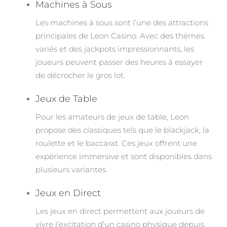
Machines à Sous
Les machines à sous sont l’une des attractions
principales de Leon Casino. Avec des thèmes
variés et des jackpots impressionnants, les
joueurs peuvent passer des heures à essayer
de décrocher le gros lot.
Jeux de Table
Pour les amateurs de jeux de table, Leon
propose des classiques tels que le blackjack, la
roulette et le baccarat. Ces jeux offrent une
expérience immersive et sont disponibles dans
plusieurs variantes.
Jeux en Direct
Les jeux en direct permettent aux joueurs de
vivre l’excitation d’un casino physique depuis