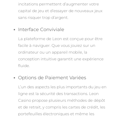
incitations permettent d’augmenter votre
capital de jeu et d’essayer de nouveaux jeux
sans risquer trop d’argent.
Interface Conviviale
La plateforme de Leon est conçue pour être
facile à naviguer. Que vous jouiez sur un
ordinateur ou un appareil mobile, la
conception intuitive garantit une expérience
fluide.
Options de Paiement Variées
L’un des aspects les plus importants du jeu en
ligne est la sécurité des transactions. Leon
Casino propose plusieurs méthodes de dépôt
et de retrait, y compris les cartes de crédit, les
portefeuilles électroniques et même les