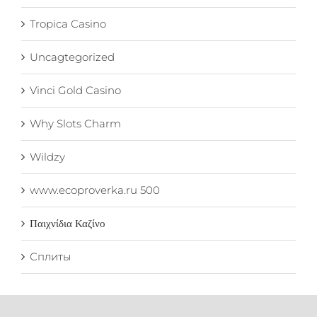
Tropica Casino
Uncagtegorized
Vinci Gold Casino
Why Slots Charm
Wildzy
www.ecoproverka.ru 500
Παιχνίδια Καζίνο
Сплиты