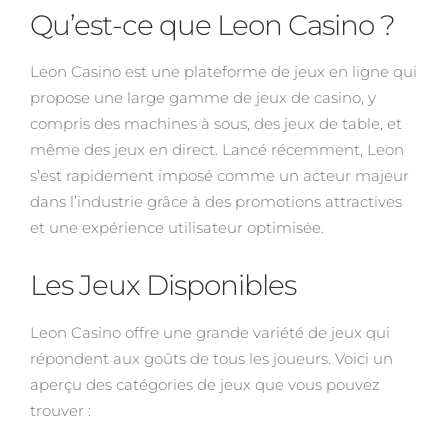
Qu’est-ce que Leon Casino ?
Leon Casino est une plateforme de jeux en ligne qui
propose une large gamme de jeux de casino, y
compris des machines à sous, des jeux de table, et
même des jeux en direct. Lancé récemment, Leon
s’est rapidement imposé comme un acteur majeur
dans l’industrie grâce à des promotions attractives
et une expérience utilisateur optimisée.
Les Jeux Disponibles
Leon Casino offre une grande variété de jeux qui
répondent aux goûts de tous les joueurs. Voici un
aperçu des catégories de jeux que vous pouvez
trouver :