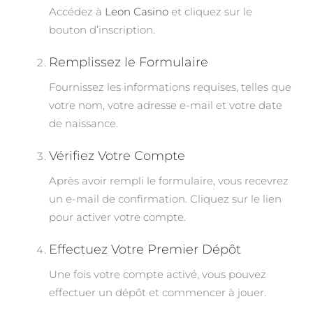
Accédez à
Leon Casino
et cliquez sur le
bouton d’inscription.
Remplissez le Formulaire
Fournissez les informations requises, telles que
votre nom, votre adresse e-mail et votre date
de naissance.
Vérifiez Votre Compte
Après avoir rempli le formulaire, vous recevrez
un e-mail de confirmation. Cliquez sur le lien
pour activer votre compte.
Effectuez Votre Premier Dépôt
Une fois votre compte activé, vous pouvez
effectuer un dépôt et commencer à jouer.