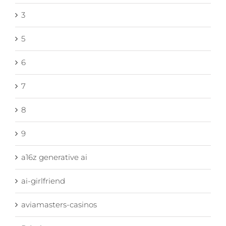
3
5
6
7
8
9
a16z generative ai
ai-girlfriend
aviamasters-casinos