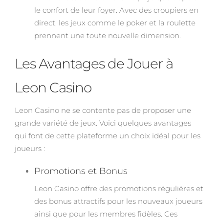
le confort de leur foyer. Avec des croupiers en
direct, les jeux comme le poker et la roulette
prennent une toute nouvelle dimension.
Les Avantages de Jouer à
Leon Casino
Leon Casino ne se contente pas de proposer une
grande variété de jeux. Voici quelques avantages
qui font de cette plateforme un choix idéal pour les
joueurs :
Promotions et Bonus
Leon Casino offre des promotions régulières et
des bonus attractifs pour les nouveaux joueurs
ainsi que pour les membres fidèles. Ces