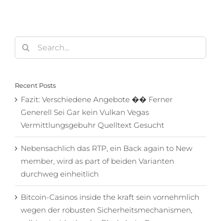
Search
for:
Recent Posts
Fazit: Verschiedene Angebote �� Ferner
Generell Sei Gar kein Vulkan Vegas
Vermittlungsgebuhr Quelltext Gesucht
Nebensachlich das RTP, ein Back again to New
member, wird as part of beiden Varianten
durchweg einheitlich
Bitcoin-Casinos inside the kraft sein vornehmlich
wegen der robusten Sicherheitsmechanismen,