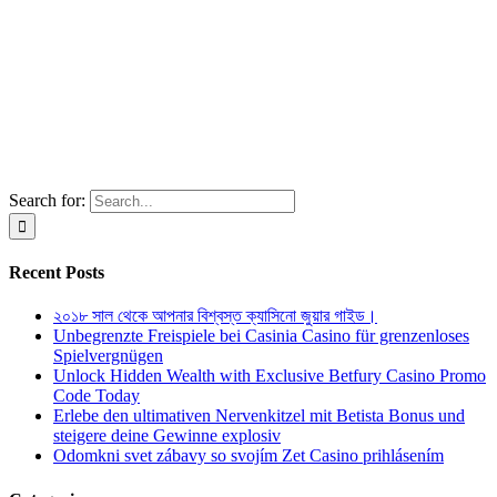
Search for:
Recent Posts
২০১৮ সাল থেকে আপনার বিশ্বস্ত ক্যাসিনো জুয়ার গাইড।
Unbegrenzte Freispiele bei Casinia Casino für grenzenloses
Spielvergnügen
Unlock Hidden Wealth with Exclusive Betfury Casino Promo
Code Today
Erlebe den ultimativen Nervenkitzel mit Betista Bonus und
steigere deine Gewinne explosiv
Odomkni svet zábavy so svojím Zet Casino prihlásením