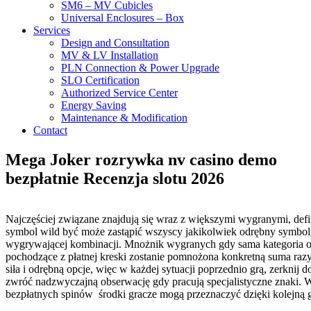
SM6 – MV Cubicles
Universal Enclosures – Box
Services
Design and Consultation
MV & LV Installation
PLN Connection & Power Upgrade
SLO Certification
Authorized Service Center
Energy Saving
Maintenance & Modification
Contact
Mega Joker rozrywka nv casino demo
bezpłatnie Recenzja slotu 2026
Najczęściej związane znajdują się wraz z większymi wygranymi, defi
symbol wild być może zastąpić wszyscy jakikolwiek odrębny symbol,
wygrywającej kombinacji. Mnożnik wygranych gdy sama kategoria okr
pochodzące z płatnej kreski zostanie pomnożona konkretną suma raz
siła i odrębną opcje, więc w każdej sytuacji poprzednio grą, zerknij d
zwróć nadzwyczajną obserwację gdy pracują specjalistyczne znaki. 
bezpłatnych spinów środki gracze mogą przeznaczyć dzięki kolejną gr