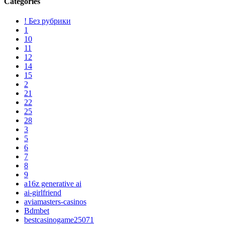
Categories
! Без рубрики
1
10
11
12
14
15
2
21
22
25
28
3
5
6
7
8
9
a16z generative ai
ai-girlfriend
aviamasters-casinos
Bdmbet
bestcasinogame25071