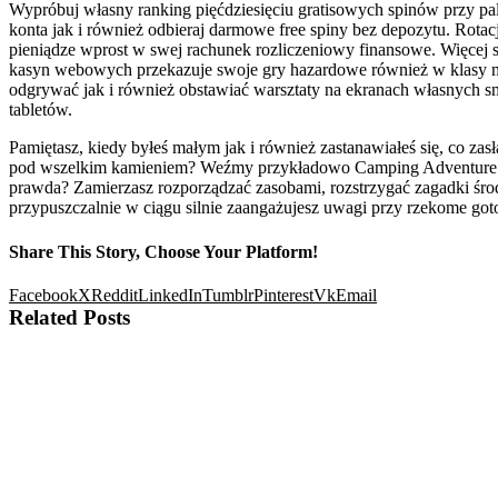
Wypróbuj własny ranking pięćdziesięciu gratisowych spinów przy pale
konta jak i również odbieraj darmowe free spiny bez depozytu. Rota
pieniądze wprost w swej rachunek rozliczeniowy finansowe. Więcej s
kasyn webowych przekazuje swoje gry hazardowe również w klasy 
odgrywać jak i również obstawiać warsztaty na ekranach własnych 
tabletów.
Pamiętasz, kiedy byłeś małym jak i również zastanawiałeś się, co zas
pod wszelkim kamieniem? Weźmy przykładowo Camping Adventure 
prawda? Zamierzasz rozporządzać zasobami, rozstrzygać zagadki śr
przypuszczalnie w ciągu silnie zaangażujesz uwagi przy rzekome go
Share This Story, Choose Your Platform!
Facebook
X
Reddit
LinkedIn
Tumblr
Pinterest
Vk
Email
Related Posts