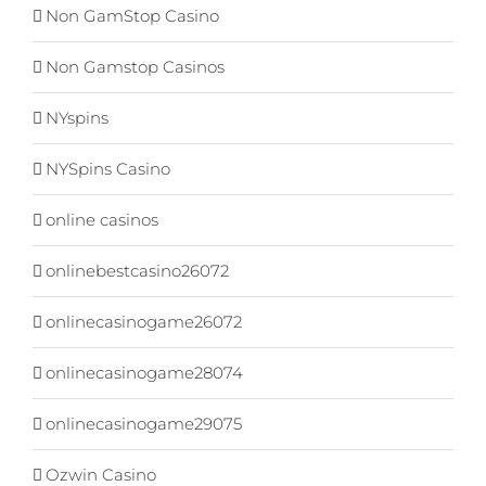
Non GamStop Casino
Non Gamstop Casinos
NYspins
NYSpins Casino
online casinos
onlinebestcasino26072
onlinecasinogame26072
onlinecasinogame28074
onlinecasinogame29075
Ozwin Casino