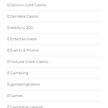
DaVinci Gold Casino
Dendera Casino
elstile.ru 200
Entertainment
Events & Promo
Fortune Clock Casino
Gambling
gambling/casino
Games
Gamestop casinos