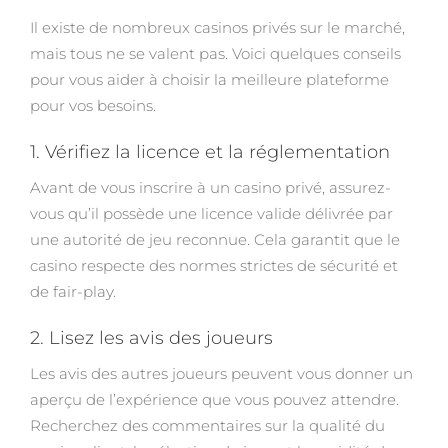
Il existe de nombreux casinos privés sur le marché,
mais tous ne se valent pas. Voici quelques conseils
pour vous aider à choisir la meilleure plateforme
pour vos besoins.
1. Vérifiez la licence et la réglementation
Avant de vous inscrire à un casino privé, assurez-
vous qu’il possède une licence valide délivrée par
une autorité de jeu reconnue. Cela garantit que le
casino respecte des normes strictes de sécurité et
de fair-play.
2. Lisez les avis des joueurs
Les avis des autres joueurs peuvent vous donner un
aperçu de l’expérience que vous pouvez attendre.
Recherchez des commentaires sur la qualité du