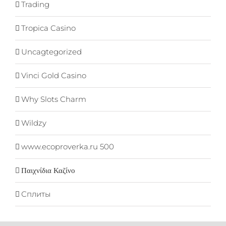
Trading
Tropica Casino
Uncagtegorized
Vinci Gold Casino
Why Slots Charm
Wildzy
www.ecoproverka.ru 500
Παιχνίδια Καζίνο
Сплиты