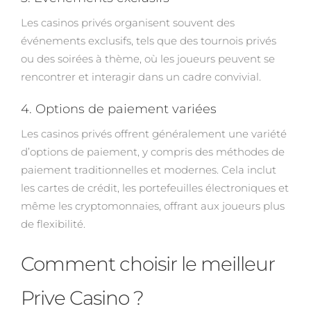
Les casinos privés organisent souvent des
événements exclusifs, tels que des tournois privés
ou des soirées à thème, où les joueurs peuvent se
rencontrer et interagir dans un cadre convivial.
4. Options de paiement variées
Les casinos privés offrent généralement une variété
d’options de paiement, y compris des méthodes de
paiement traditionnelles et modernes. Cela inclut
les cartes de crédit, les portefeuilles électroniques et
même les cryptomonnaies, offrant aux joueurs plus
de flexibilité.
Comment choisir le meilleur
Prive Casino ?