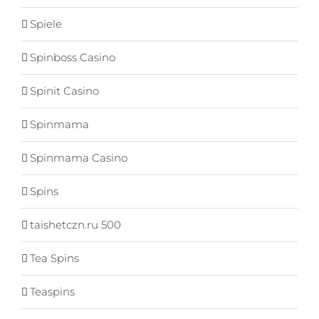
Spiele
Spinboss Casino
Spinit Casino
Spinmama
Spinmama Casino
Spins
taishetczn.ru 500
Tea Spins
Teaspins