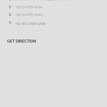
+62 24 670 4044
+62 24 670 4045
+62 813 2658 4248
GET DIRECTION