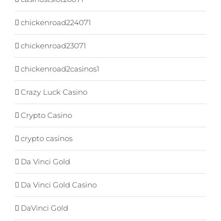
chickenroad224071
chickenroad23071
chickenroad2casinos1
Crazy Luck Casino
Crypto Casino
crypto casinos
Da Vinci Gold
Da Vinci Gold Casino
DaVinci Gold