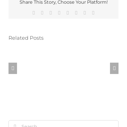
Share This Story, Choose Your Platform!
Facebook
X
Reddit
LinkedIn
Tumblr
Pinterest
Vk
Email
Related Posts
Search