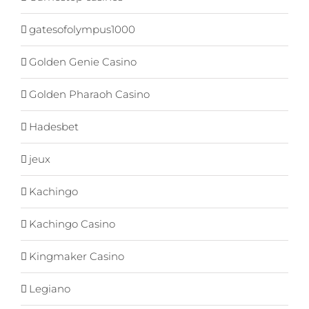
gatesofolympus1000
Golden Genie Casino
Golden Pharaoh Casino
Hadesbet
jeux
Kachingo
Kachingo Casino
Kingmaker Casino
Legiano