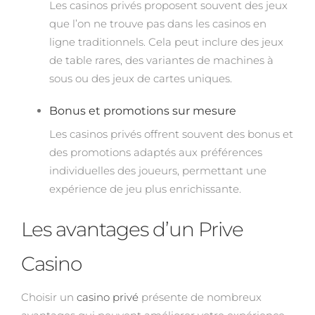
Les casinos privés proposent souvent des jeux
que l’on ne trouve pas dans les casinos en
ligne traditionnels. Cela peut inclure des jeux
de table rares, des variantes de machines à
sous ou des jeux de cartes uniques.
Bonus et promotions sur mesure
Les casinos privés offrent souvent des bonus et
des promotions adaptés aux préférences
individuelles des joueurs, permettant une
expérience de jeu plus enrichissante.
Les avantages d’un Prive
Casino
Choisir un
casino privé
présente de nombreux