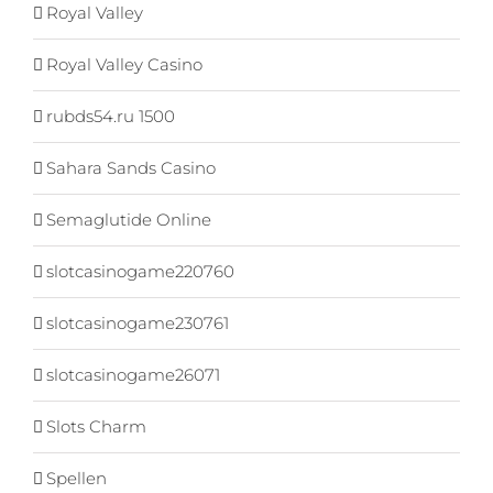
Royal Valley
Royal Valley Casino
rubds54.ru 1500
Sahara Sands Casino
Semaglutide Online
slotcasinogame220760
slotcasinogame230761
slotcasinogame26071
Slots Charm
Spellen