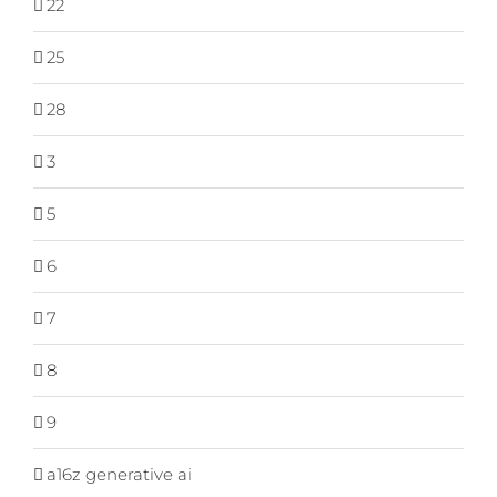
22
25
28
3
5
6
7
8
9
a16z generative ai