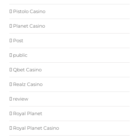
Pistolo Casino
Planet Casino
Post
public
Qbet Casino
Realz Casino
review
Royal Planet
Royal Planet Casino