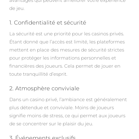
avantages qui peuvent améliorer votre expérience
de jeu.
1. Confidentialité et sécurité
La sécurité est une priorité pour les casinos privés.
Étant donné que l’accès est limité, les plateformes
mettent en place des mesures de sécurité strictes
pour protéger les informations personnelles et
financières des joueurs. Cela permet de jouer en
toute tranquillité d’esprit.
2. Atmosphère conviviale
Dans un casino privé, l’ambiance est généralement
plus détendue et conviviale. Moins de joueurs
signifie moins de stress, ce qui permet aux joueurs
de se concentrer sur le plaisir du jeu.
3. Événements exclusifs