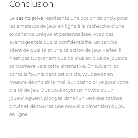
Conclusion
Le
casino privé
représente une option de choix pour
les amateurs de jeux en ligne à la recherche d’une
expérience unique et personnalisée. Avec des
avantages tels que la confidentialité, un service
client de qualité et une sélection de jeux variée, il
n’est pas surprenant que de plus en plus de joueurs
se tournent vers cette alternative. En suivant les
conseils fournis dans cet article, vous serez en
mesure de choisir le meilleur casino privé pour votre
plaisir de jeu. Que vous soyez un novice ou un
joueur aguerri, plongez dans l’univers des casinos
privés et découvrez une nouvelle dimension du jeu
en ligne.