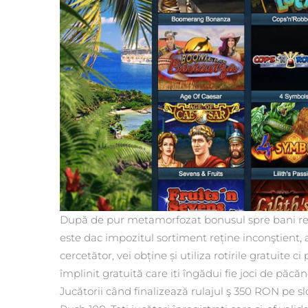
După de pur metamorfozat bonusul spre bani real
este dac impozitul sortiment reține inconştient,
cercetător, vei obține și utiliza rotirile gratuite
împlinit gratuită care iti îngădui fie joci de păcăne
Jucătorii când finalizează rulajul ş 350 RON pe sl