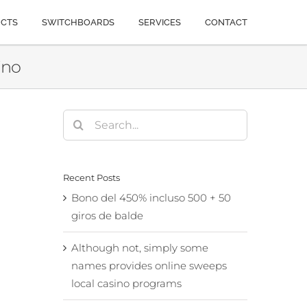
CTS
SWITCHBOARDS
SERVICES
CONTACT
ino
Search
for:
Recent Posts
Bono del 450% incluso 500 + 50
giros de balde
Although not, simply some
names provides online sweeps
local casino programs