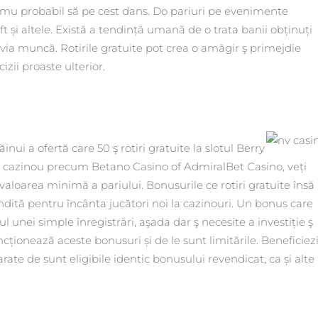
ximu probabil să pe cest dans. Do pariuri pe evenimente
ft și altele. Există a tendință umană de o trata banii obținuți
i via muncă. Rotirile gratuite pot crea o amăgir ş primejdie
zii proaste ulterior.
ui a ofertă care 50 ş rotiri gratuite la slotul Berry
ui cazinou precum Betano Casino of AdmiralBet Casino, veți
e valoarea minimă a pariului. Bonusurile ce rotiri gratuite însă
ită pentru încânta jucători noi la cazinouri. Un bonus care
l unei simple înregistrări, aşada dar ş necesite a investiție ş
cționează aceste bonusuri și de le sunt limitările. Beneficiez
ate de sunt eligibile identic bonusului revendicat, ca și alte