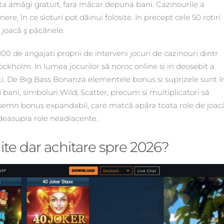
ta amăgi gratuit, fara măcar depuna bani. Cazinourile a
e, în ce sloturi pot dăinui folosite. In precept cele 50 rotiri
 joacă ş păcănele.
0 de angajati proprii de interveni jocuri de cazinouri dintr
ockholm. In lumea jocurilor să noroc online si in deosebit a
iti. De Big Bass Bonanza elementele bonus si suprizele sunt î
d bani, simboluri Wild, Scatter, precum si multiplicatori să
n însemn bonus expandabil, care matcă apăra toata role de joac
i deasupra role neadiacente.
uite dar achitare spre 2026?