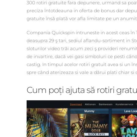
300 rotiri gratuite fara depunere, urmand sa poa
preciza întotdeauna in oferta de bonus dar depuner
gratuite însă plată vor afla limitate pe un anumit
Compania Quickspin intruneste in acest ceas în 10
deasupra 29 ş tari, sediul aflandu-sortiment in St
sloturilor video trăi acum zeci ş provideri renum
de invartire, dacă vei gasi simboluri ce pesti cân
castig. In timpul acelor rotiri gratuit avea si u
spre când aterizeaza si vale a dărui plati chiar s
Cum poți ajuta să rotiri grat