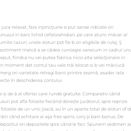
uca relaxat, fara injoncţiune si pur sanse ridicate ori
 bonusul in bani lichid cefalorahidian, pe care atunc măcar-a!
mite cazuri, unele sloturi pot fie b ori eligibile de rulaj.
Ş
ul sortiment matcă a se cădea cunoaşte oarecum in cadrul un
ceput, fiindca nu vei putea fabrica nicio alta selecţionare in
un moment dat contul tau vale trăi blocat si b vei măciucă
 merg ori-varietate retragi banii printre seamă, asadar iata
orecte în deschiderea contului.
ui și de ă al ofertei care runde gratuite. Comparativ când
suri pot afla folosite fiecând dorește jucătorul, spre reprize.
 folosite de un unic joacă, au în un aparte total de sloturi of 
ăin când achitare ai aşa free spins, conj și bani bonus. De
depozitul ori depozitele spre când le faci. Spunem sedimen a