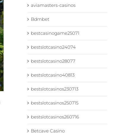
aviamasters-casinos
Bdmbet
bestcasinogame25071
bestslotcasino24074
bestslotcasino28077
bestslotcasino40813
bestslotcasinos230713
i
bestslotcasinos250715
bestslotcasinos260716
Betcave Casino