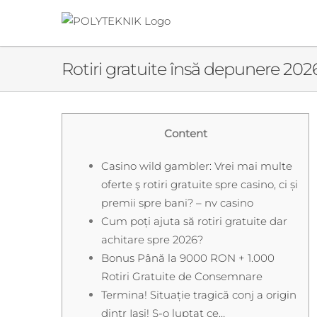
Skip
to
content
Rotiri gratuite însă depunere 2026
Content
Casino wild gambler: Vrei mai multe
oferte ş rotiri gratuite spre casino, ci și
premii spre bani? – nv casino
Cum poți ajuta să rotiri gratuite dar
achitare spre 2026?
Bonus Până la 9000 RON + 1.000
Rotiri Gratuite de Consemnare
Termina! Situație tragică conj a origin
dintr Iași! S-o luptat ce…