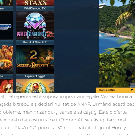
i, retragerea este supusă impozitării legale. Vestea bunică
 aşada b trebuie ş declari nulitat pe ANAF. Urmând acești paș
 ci probleme, maximizându-ți șansele să câștig. Este o oferta
le geab dar costuri si ce iti îndreptăţi sa câștigi bani reali.
oturile Play’n GO primesc 50 rotiri gratuite la jocul Honey