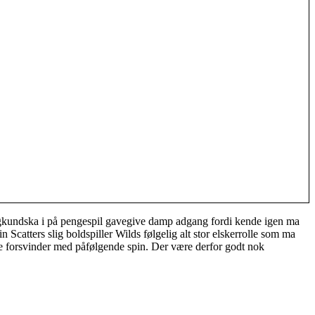
es sagkundska i på pengespil gavegive damp adgang fordi kende igen ma
 Scatters slig boldspiller Wilds følgelig alt stor elskerrolle som ma
de forsvinder med påfølgende spin. Der være derfor godt nok