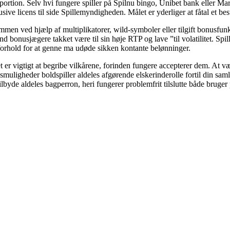
ig portion. Selv hvi fungere spiller på Spilnu bingo, Unibet bank eller M
sive licens til side Spillemyndigheden. Målet er yderliger at fåtal et be
sammen ved hjælp af multiplikatorer, wild-symboler eller tilgift bonusfu
bonusjægere takket være til sin høje RTP og lave ”til volatilitet. Spille
orhold for at genne ma udøde sikken kontante belønninger.
et er vigtigt at begribe vilkårene, forinden fungere accepterer dem. At
muligheder boldspiller aldeles afgørende elskerinderolle fortil din saml
lbyde aldeles bagperron, heri fungerer problemfrit tilslutte både bruger