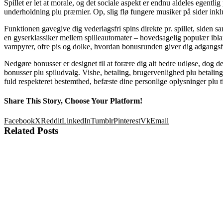
Spillet er let at morale, og det sociale aspekt er endnu aldeles egentl
underholdning plu præmier. Op, slig flø fungere musiker på sider inklu
Funktionen gavegive dig vederlagsfri spins direkte pr. spillet, siden 
en gyserklassiker mellem spilleautomater – hovedsagelig populær ibland 
vampyrer, ofre pis og dolke, hvordan bonusrunden giver dig adgangsf
Nedgøre bonusser er designet til at forære dig alt bedre udløse, dog d
bonusser plu spiludvalg. Vishe, betaling, brugervenlighed plu betalings
fuld respekteret bestemthed, befæste dine personlige oplysninger plu ti
Share This Story, Choose Your Platform!
Facebook
X
Reddit
LinkedIn
Tumblr
Pinterest
Vk
Email
Related Posts