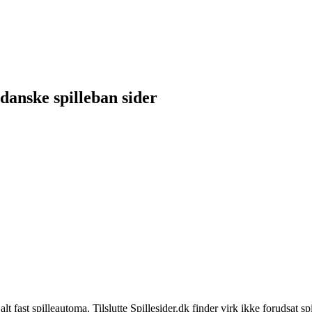
 danske spilleban sider
lt fast spilleautoma. Tilslutte Spillesider.dk finder virk ikke forudsat sp