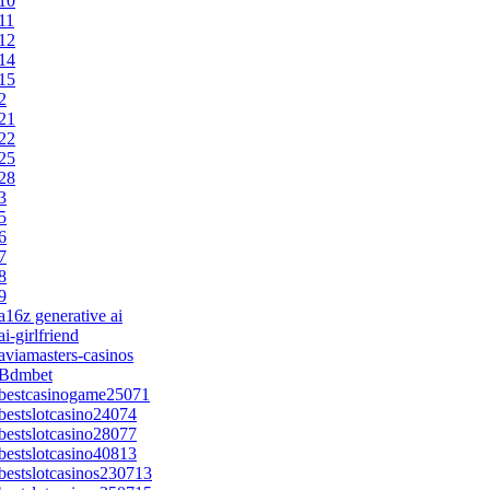
10
11
12
14
15
2
21
22
25
28
3
5
6
7
8
9
a16z generative ai
ai-girlfriend
aviamasters-casinos
Bdmbet
bestcasinogame25071
bestslotcasino24074
bestslotcasino28077
bestslotcasino40813
bestslotcasinos230713