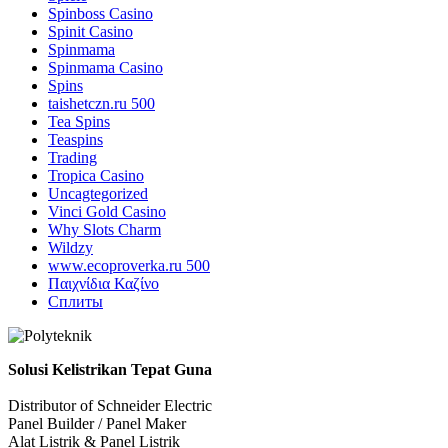
Spinboss Casino
Spinit Casino
Spinmama
Spinmama Casino
Spins
taishetczn.ru 500
Tea Spins
Teaspins
Trading
Tropica Casino
Uncagtegorized
Vinci Gold Casino
Why Slots Charm
Wildzy
www.ecoproverka.ru 500
Παιχνίδια Καζίνο
Сплиты
Solusi Kelistrikan Tepat Guna
Distributor of Schneider Electric
Panel Builder / Panel Maker
Alat Listrik & Panel Listrik