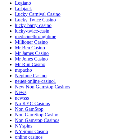
Legiano
Lolajack
Lucky Carnival Casino
Lucky Twice Casino
lucky-barry-casino
lucky-twice-casin
medicinethroughtime
Millioner Casino
Mr Ben Casino
Mr James Casino
Mr Jones Casino
Mr Run Casino
mrpacho
Neptune Casino
neues-online-casino1
New Non Gamstop Casinos
News
newsss
No KYC Casinos
Non GamStop
Non GamStop Casino
Non Gamstop Casinos
NYspins
NYSpins Casino
online casinos