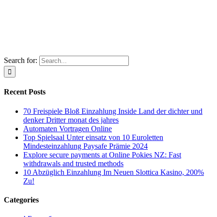
Search for:
Recent Posts
70 Freispiele Bloß Einzahlung Inside Land der dichter und
denker Dritter monat des jahres
Automaten Vortragen Online
Top Spielsaal Unter einsatz von 10 Euroletten
Mindesteinzahlung Paysafe Prämie 2024
Explore secure payments at Online Pokies NZ: Fast
withdrawals and trusted methods
10 Abzüglich Einzahlung Im Neuen Slottica Kasino, 200%
Zu!
Categories