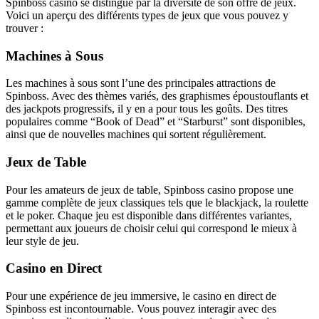
Spinboss casino se distingue par la diversité de son offre de jeux.
Voici un aperçu des différents types de jeux que vous pouvez y
trouver :
Machines à Sous
Les machines à sous sont l’une des principales attractions de
Spinboss. Avec des thèmes variés, des graphismes époustouflants et
des jackpots progressifs, il y en a pour tous les goûts. Des titres
populaires comme “Book of Dead” et “Starburst” sont disponibles,
ainsi que de nouvelles machines qui sortent régulièrement.
Jeux de Table
Pour les amateurs de jeux de table, Spinboss casino propose une
gamme complète de jeux classiques tels que le blackjack, la roulette
et le poker. Chaque jeu est disponible dans différentes variantes,
permettant aux joueurs de choisir celui qui correspond le mieux à
leur style de jeu.
Casino en Direct
Pour une expérience de jeu immersive, le casino en direct de
Spinboss est incontournable. Vous pouvez interagir avec des