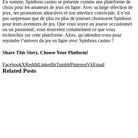
En somme, Spinboss casino se présente comme une plateforme de
choix pour les amateurs de jeux en ligne. Avec sa large sélection de
jeux, ses promotions attractives et son interface conviviale, il n’est
pas surprenant que de plus en plus de joueurs choisissent Spinboss
pour leurs aventures de jeu. Que vous soyez un joueur occasionnel
ou un passionné, vous trouverez certainement ce que vous
recherchez sur cette plateforme. Alors, qu’attendez-vous pour
rejoindre l’univers du jeu en ligne avec Spinboss casino ?
Share This Story, Choose Your Platform!
Facebook
X
Reddit
LinkedIn
Tumblr
Pinterest
Vk
Email
Related Posts