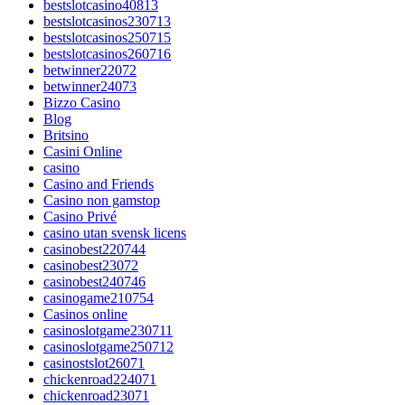
bestslotcasino40813
bestslotcasinos230713
bestslotcasinos250715
bestslotcasinos260716
betwinner22072
betwinner24073
Bizzo Casino
Blog
Britsino
Casini Online
casino
Casino and Friends
Casino non gamstop
Casino Privé
casino utan svensk licens
casinobest220744
casinobest23072
casinobest240746
casinogame210754
Casinos online
casinoslotgame230711
casinoslotgame250712
casinostslot26071
chickenroad224071
chickenroad23071