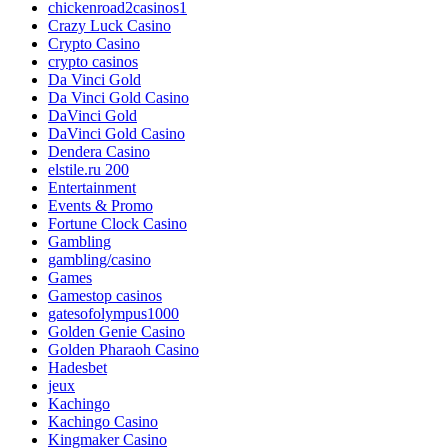
chickenroad2casinos1
Crazy Luck Casino
Crypto Casino
crypto casinos
Da Vinci Gold
Da Vinci Gold Casino
DaVinci Gold
DaVinci Gold Casino
Dendera Casino
elstile.ru 200
Entertainment
Events & Promo
Fortune Clock Casino
Gambling
gambling/casino
Games
Gamestop casinos
gatesofolympus1000
Golden Genie Casino
Golden Pharaoh Casino
Hadesbet
jeux
Kachingo
Kachingo Casino
Kingmaker Casino