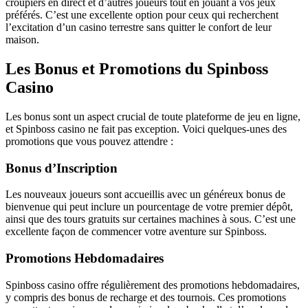
croupiers en direct et d’autres joueurs tout en jouant à vos jeux
préférés. C’est une excellente option pour ceux qui recherchent
l’excitation d’un casino terrestre sans quitter le confort de leur
maison.
Les Bonus et Promotions du Spinboss
Casino
Les bonus sont un aspect crucial de toute plateforme de jeu en ligne,
et Spinboss casino ne fait pas exception. Voici quelques-unes des
promotions que vous pouvez attendre :
Bonus d’Inscription
Les nouveaux joueurs sont accueillis avec un généreux bonus de
bienvenue qui peut inclure un pourcentage de votre premier dépôt,
ainsi que des tours gratuits sur certaines machines à sous. C’est une
excellente façon de commencer votre aventure sur Spinboss.
Promotions Hebdomadaires
Spinboss casino offre régulièrement des promotions hebdomadaires,
y compris des bonus de recharge et des tournois. Ces promotions