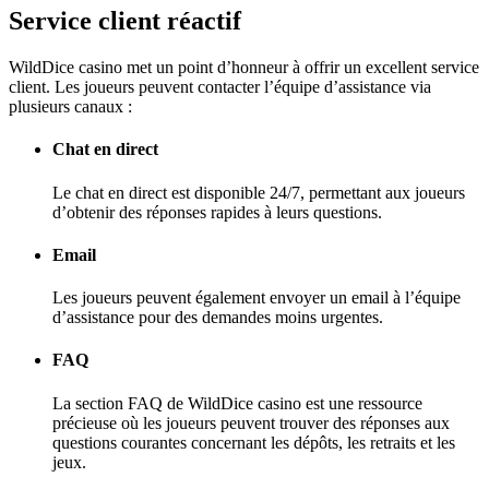
Service client réactif
WildDice casino met un point d’honneur à offrir un excellent service
client. Les joueurs peuvent contacter l’équipe d’assistance via
plusieurs canaux :
Chat en direct
Le chat en direct est disponible 24/7, permettant aux joueurs
d’obtenir des réponses rapides à leurs questions.
Email
Les joueurs peuvent également envoyer un email à l’équipe
d’assistance pour des demandes moins urgentes.
FAQ
La section FAQ de WildDice casino est une ressource
précieuse où les joueurs peuvent trouver des réponses aux
questions courantes concernant les dépôts, les retraits et les
jeux.