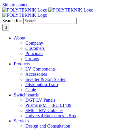
Skip to content
Search for:
About
Company
Customers
Principals
Groups
Products
LV Components
Accessories
Inverter & Soft Starter
Distribution Trafo
Cable
Switchboards
DGT LV Panels
Prisma iPM – IEC 61439
SM6 – MV Cubicles
Universal Enclosures – Box
Services
Design and Consultation