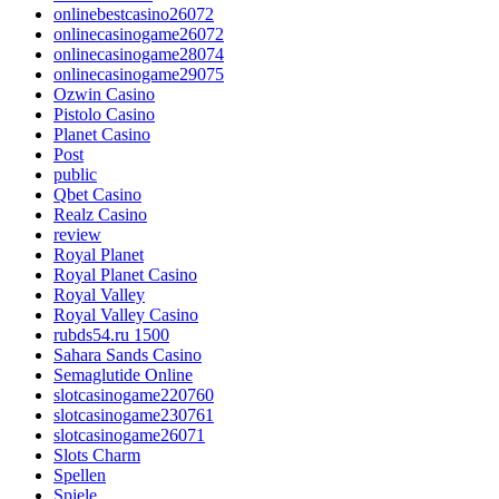
onlinebestcasino26072
onlinecasinogame26072
onlinecasinogame28074
onlinecasinogame29075
Ozwin Casino
Pistolo Casino
Planet Casino
Post
public
Qbet Casino
Realz Casino
review
Royal Planet
Royal Planet Casino
Royal Valley
Royal Valley Casino
rubds54.ru 1500
Sahara Sands Casino
Semaglutide Online
slotcasinogame220760
slotcasinogame230761
slotcasinogame26071
Slots Charm
Spellen
Spiele