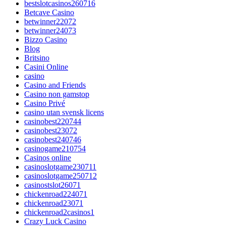
bestslotcasinos260716
Betcave Casino
betwinner22072
betwinner24073
Bizzo Casino
Blog
Britsino
Casini Online
casino
Casino and Friends
Casino non gamstop
Casino Privé
casino utan svensk licens
casinobest220744
casinobest23072
casinobest240746
casinogame210754
Casinos online
casinoslotgame230711
casinoslotgame250712
casinostslot26071
chickenroad224071
chickenroad23071
chickenroad2casinos1
Crazy Luck Casino