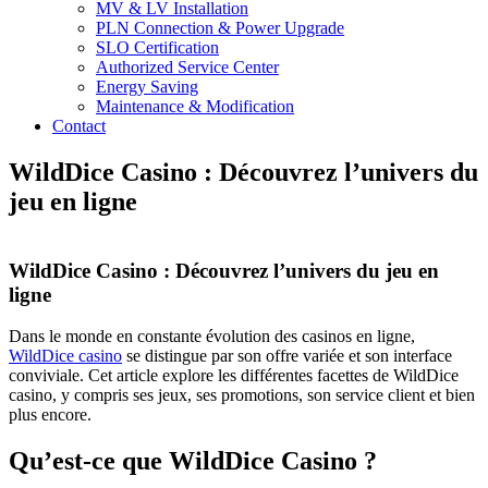
MV & LV Installation
PLN Connection & Power Upgrade
SLO Certification
Authorized Service Center
Energy Saving
Maintenance & Modification
Contact
WildDice Casino : Découvrez l’univers du
jeu en ligne
WildDice Casino : Découvrez l’univers du jeu en
ligne
Dans le monde en constante évolution des casinos en ligne,
WildDice casino
se distingue par son offre variée et son interface
conviviale. Cet article explore les différentes facettes de WildDice
casino, y compris ses jeux, ses promotions, son service client et bien
plus encore.
Qu’est-ce que WildDice Casino ?