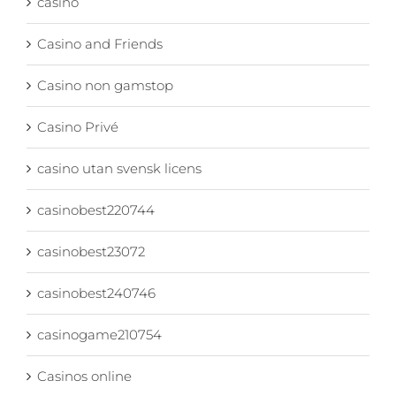
casino
Casino and Friends
Casino non gamstop
Casino Privé
casino utan svensk licens
casinobest220744
casinobest23072
casinobest240746
casinogame210754
Casinos online