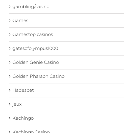
gambling/casino
Games
Gamestop casinos
gatesofolympus1000
Golden Genie Casino
Golden Pharaoh Casino
Hadesbet
jeux
Kachingo
Kachingo Casino