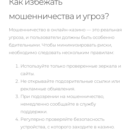
Как избежать
мошенничества и угроз?
Мошенничество в онлайн-казино — это реальная
угроза, и пользователи должны быть особенно
бдительными. Чтобы минимизировать риски,
необходимо следовать нескольким правилам:
Используйте только проверенные зеркала и
сайты.
Не открывайте подозрительные ссылки или
рекламные объявления.
При подозрении на мошенничество,
немедленно сообщайте в службу
поддержки.
Регулярно проверяйте безопасность
устройства, с которого заходите в казино.