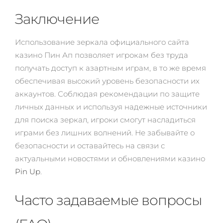
Заключение
Использование зеркала официального сайта
казино Пин Ап позволяет игрокам без труда
получать доступ к азартным играм, в то же время
обеспечивая высокий уровень безопасности их
аккаунтов. Соблюдая рекомендации по защите
личных данных и используя надежные источники
для поиска зеркал, игроки смогут насладиться
играми без лишних волнений. Не забывайте о
безопасности и оставайтесь на связи с
актуальными новостями и обновлениями казино
Pin Up
.
Часто задаваемые вопросы