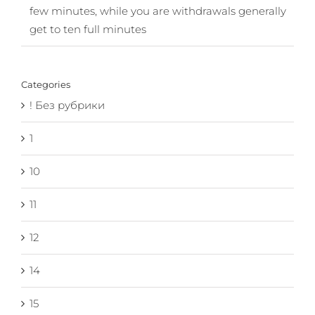
few minutes, while you are withdrawals generally
get to ten full minutes
Categories
! Без рубрики
1
10
11
12
14
15