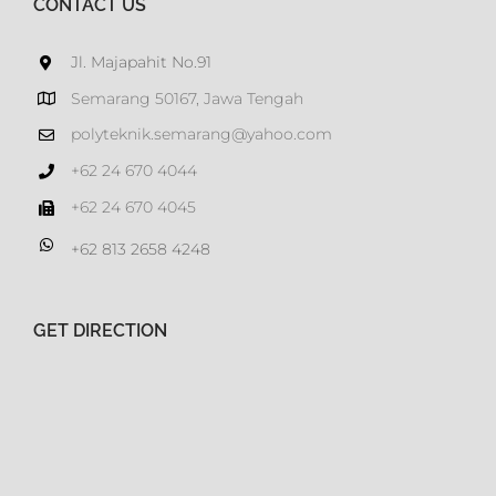
CONTACT US
Jl. Majapahit No.91
Semarang 50167, Jawa Tengah
polyteknik.semarang@yahoo.com
+62 24 670 4044
+62 24 670 4045
+62 813 2658 4248
GET DIRECTION