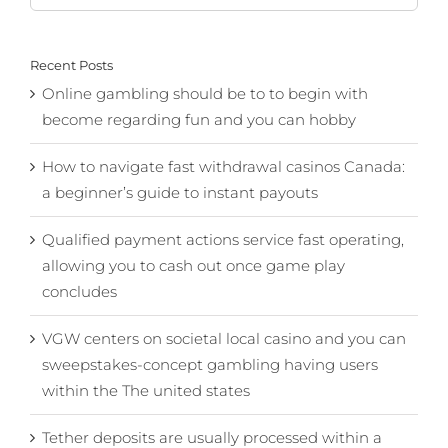
for:
Recent Posts
Online gambling should be to to begin with
become regarding fun and you can hobby
How to navigate fast withdrawal casinos Canada:
a beginner’s guide to instant payouts
Qualified payment actions service fast operating,
allowing you to cash out once game play
concludes
VGW centers on societal local casino and you can
sweepstakes-concept gambling having users
within the The united states
Tether deposits are usually processed within a