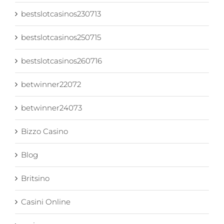
bestslotcasinos230713
bestslotcasinos250715
bestslotcasinos260716
betwinner22072
betwinner24073
Bizzo Casino
Blog
Britsino
Casini Online