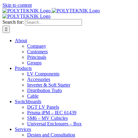
Skip to content
Search for:
About
Company
Customers
Principals
Groups
Products
LV Components
Accessories
Inverter & Soft Starter
Distribution Trafo
Cable
Switchboards
DGT LV Panels
Prisma iPM – IEC 61439
SM6 – MV Cubicles
Universal Enclosures – Box
Services
Design and Consultation