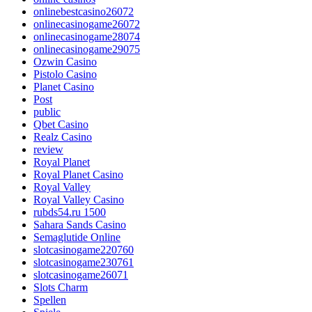
onlinebestcasino26072
onlinecasinogame26072
onlinecasinogame28074
onlinecasinogame29075
Ozwin Casino
Pistolo Casino
Planet Casino
Post
public
Qbet Casino
Realz Casino
review
Royal Planet
Royal Planet Casino
Royal Valley
Royal Valley Casino
rubds54.ru 1500
Sahara Sands Casino
Semaglutide Online
slotcasinogame220760
slotcasinogame230761
slotcasinogame26071
Slots Charm
Spellen