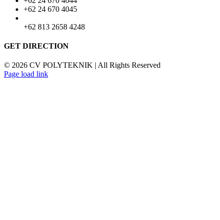
+62 24 670 4044
+62 24 670 4045
+62 813 2658 4248
GET DIRECTION
© 2026 CV POLYTEKNIK | All Rights Reserved
Page load link