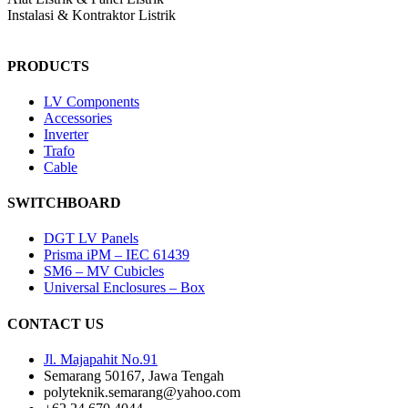
Instalasi & Kontraktor Listrik
PRODUCTS
LV Components
Accessories
Inverter
Trafo
Cable
SWITCHBOARD
DGT LV Panels
Prisma iPM – IEC 61439
SM6 – MV Cubicles
Universal Enclosures – Box
CONTACT US
Jl. Majapahit No.91
Semarang 50167, Jawa Tengah
polyteknik.semarang@yahoo.com