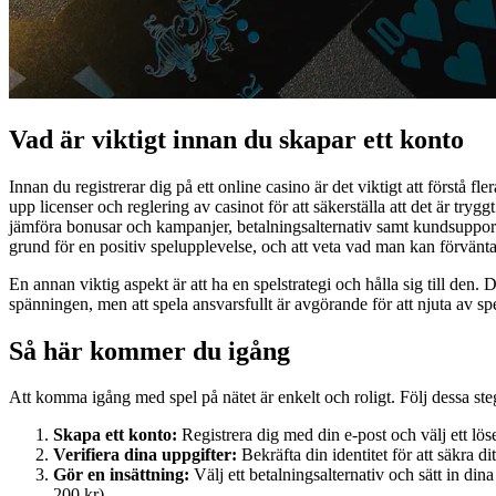
Vad är viktigt innan du skapar ett konto
Innan du registrerar dig på ett online casino är det viktigt att förstå fle
upp licenser och reglering av casinot för att säkerställa att det är trygg
jämföra bonusar och kampanjer, betalningsalternativ samt kundsuppor
grund för en positiv spelupplevelse, och att veta vad man kan förvänta 
En annan viktig aspekt är att ha en spelstrategi och hålla sig till den. De
spänningen, men att spela ansvarsfullt är avgörande för att njuta av spe
Så här kommer du igång
Att komma igång med spel på nätet är enkelt och roligt. Följ dessa steg
Skapa ett konto:
Registrera dig med din e-post och välj ett lös
Verifiera dina uppgifter:
Bekräfta din identitet för att säkra di
Gör en insättning:
Välj ett betalningsalternativ och sätt in di
200 kr).