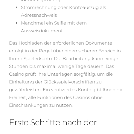
Stromrechnung oder Kontoauszug als
Adressnachweis
Manchmal ein Selfie mit dem
Ausweisdokument
Das Hochladen der erforderlichen Dokumente
erfolgt in der Regel über einen sicheren Bereich in
Ihrem Spielerkonto. Die Bearbeitung kann einige
Stunden bis maximal wenige Tage dauern. Das
Casino prüft Ihre Unterlagen sorgfältig, um die
Einhaltung der Glücksspielvorschriften zu
gewährleisten. Ein verifiziertes Konto gibt Ihnen die
Freiheit, alle Funktionen des Casinos ohne
Einschränkungen zu nutzen.
Erste Schritte nach der