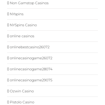
Non Gamstop Casinos
NYspins
NYSpins Casino
online casinos
onlinebestcasino26072
onlinecasinogame26072
onlinecasinogame28074
onlinecasinogame29075
Ozwin Casino
Pistolo Casino