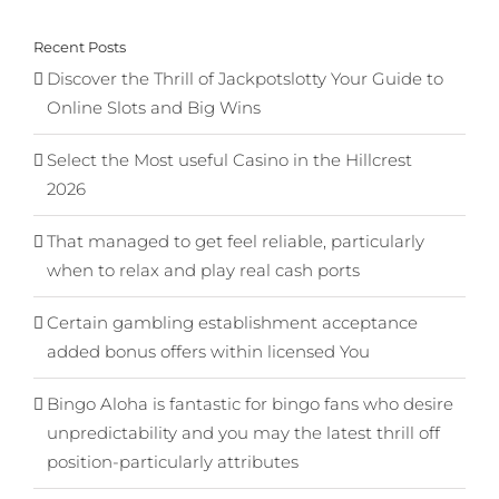
Recent Posts
Discover the Thrill of Jackpotslotty Your Guide to
Online Slots and Big Wins
Select the Most useful Casino in the Hillcrest
2026
That managed to get feel reliable, particularly
when to relax and play real cash ports
Certain gambling establishment acceptance
added bonus offers within licensed You
Bingo Aloha is fantastic for bingo fans who desire
unpredictability and you may the latest thrill off
position-particularly attributes