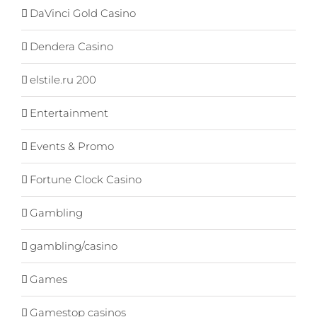
DaVinci Gold Casino
Dendera Casino
elstile.ru 200
Entertainment
Events & Promo
Fortune Clock Casino
Gambling
gambling/casino
Games
Gamestop casinos