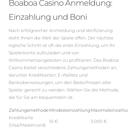
Boaboa Casino Anmeldung:
Einzahlung und Boni
Nach erfolgreicher Anmeldung und Verifizierung
steht Ihnen die Welt der Spiele offen. Der nächste
logische Schritt ist oft die erste Einzahlung, um Ihr
Spielerkonto aufzuladen und von
Willkommensangeboten zu profitieren. Das Boaboa
Casino bietet verschiedene Zahlungsmethoden an,
darunter Kreditkarten, E-Wallets und
Banküberweisungen, um den Bedürfnissen aller
Spieler gerecht zu werden. Wählen Sie die Methode,
die für Sie am bequemsten ist.
Zahlungsmethode
Mindesteinzahlung
Maximaleinzahl
Kreditkarte
10 €
5.000 €
(Visa/Mastercard)