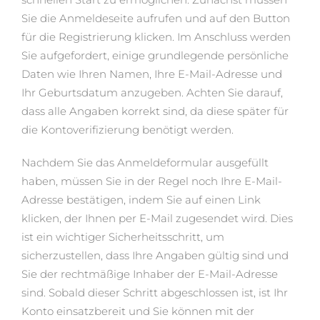
Sie die Anmeldeseite aufrufen und auf den Button
für die Registrierung klicken. Im Anschluss werden
Sie aufgefordert, einige grundlegende persönliche
Daten wie Ihren Namen, Ihre E-Mail-Adresse und
Ihr Geburtsdatum anzugeben. Achten Sie darauf,
dass alle Angaben korrekt sind, da diese später für
die Kontoverifizierung benötigt werden.
Nachdem Sie das Anmeldeformular ausgefüllt
haben, müssen Sie in der Regel noch Ihre E-Mail-
Adresse bestätigen, indem Sie auf einen Link
klicken, der Ihnen per E-Mail zugesendet wird. Dies
ist ein wichtiger Sicherheitsschritt, um
sicherzustellen, dass Ihre Angaben gültig sind und
Sie der rechtmäßige Inhaber der E-Mail-Adresse
sind. Sobald dieser Schritt abgeschlossen ist, ist Ihr
Konto einsatzbereit und Sie können mit der