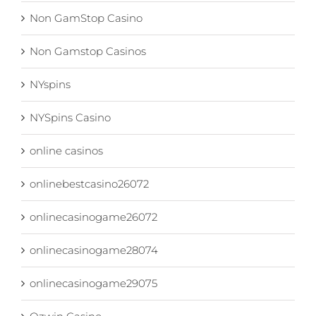
Non GamStop Casino
Non Gamstop Casinos
NYspins
NYSpins Casino
online casinos
onlinebestcasino26072
onlinecasinogame26072
onlinecasinogame28074
onlinecasinogame29075