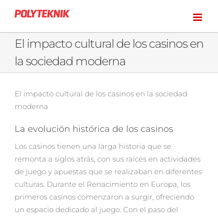
Skip
to
content
El impacto cultural de los casinos en
la sociedad moderna
El impacto cultural de los casinos en la sociedad
moderna
La evolución histórica de los casinos
Los casinos tienen una larga historia que se
remonta a siglos atrás, con sus raíces en actividades
de juego y apuestas que se realizaban en diferentes
culturas. Durante el Renacimiento en Europa, los
primeros casinos comenzaron a surgir, ofreciendo
un espacio dedicado al juego. Con el paso del