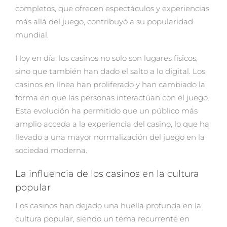
completos, que ofrecen espectáculos y experiencias
más allá del juego, contribuyó a su popularidad
mundial.
Hoy en día, los casinos no solo son lugares físicos,
sino que también han dado el salto a lo digital. Los
casinos en línea han proliferado y han cambiado la
forma en que las personas interactúan con el juego.
Esta evolución ha permitido que un público más
amplio acceda a la experiencia del casino, lo que ha
llevado a una mayor normalización del juego en la
sociedad moderna.
La influencia de los casinos en la cultura
popular
Los casinos han dejado una huella profunda en la
cultura popular, siendo un tema recurrente en