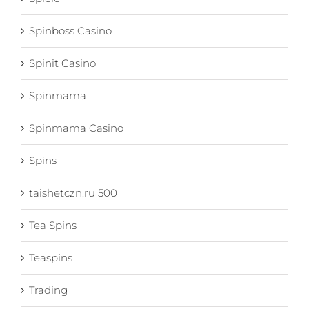
Spinboss Casino
Spinit Casino
Spinmama
Spinmama Casino
Spins
taishetczn.ru 500
Tea Spins
Teaspins
Trading