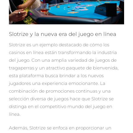
Slotrize y la nueva era del juego en línea
Slotrize es un ejemplo destacado de cómo los
casinos en línea están transformando la industria
del juego. Con una amplia variedad de juegos de
tragaperras y un atractivo paquete de bienvenida,
esta plataforma busca brindar a los nuevos
jugadores una experiencia emocionante. La
combinación de promociones continuas y una
selección diversa de juegos hace que Slotrize se
distinga en el competitivo mundo del juego en
línea.
Además, Slotrize se enfoca en proporcionar un