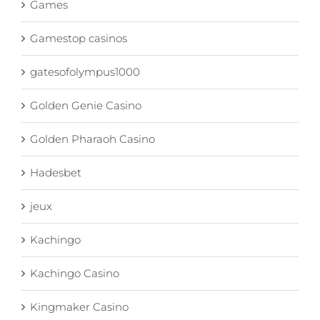
Games
Gamestop casinos
gatesofolympus1000
Golden Genie Casino
Golden Pharaoh Casino
Hadesbet
jeux
Kachingo
Kachingo Casino
Kingmaker Casino