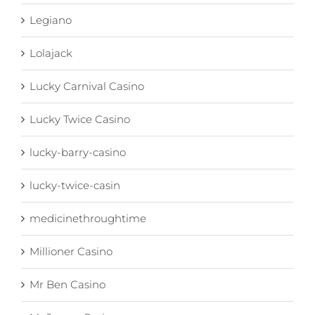
Legiano
Lolajack
Lucky Carnival Casino
Lucky Twice Casino
lucky-barry-casino
lucky-twice-casin
medicinethroughtime
Millioner Casino
Mr Ben Casino