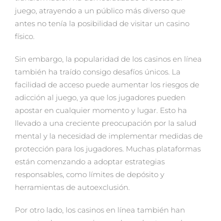
juego, atrayendo a un público más diverso que
antes no tenía la posibilidad de visitar un casino
físico.
Sin embargo, la popularidad de los casinos en línea
también ha traído consigo desafíos únicos. La
facilidad de acceso puede aumentar los riesgos de
adicción al juego, ya que los jugadores pueden
apostar en cualquier momento y lugar. Esto ha
llevado a una creciente preocupación por la salud
mental y la necesidad de implementar medidas de
protección para los jugadores. Muchas plataformas
están comenzando a adoptar estrategias
responsables, como límites de depósito y
herramientas de autoexclusión.
Por otro lado, los casinos en línea también han