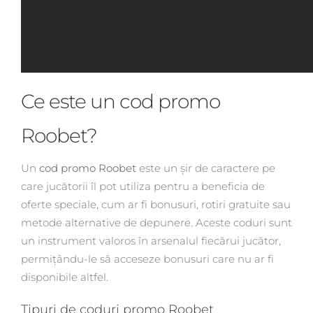
Ce este un cod promo
Roobet?
Un
cod promo Roobet
este un șir de caractere pe
care jucătorii îl pot utiliza pentru a beneficia de
oferte speciale, cum ar fi bonusuri, rotiri gratuite sau
metode alternative de depunere. Aceste coduri sunt
un instrument valoros în arsenalul fiecărui jucător,
permițându-le să acceseze bonusuri care nu ar fi
disponibile altfel.
Tipuri de coduri promo Roobet