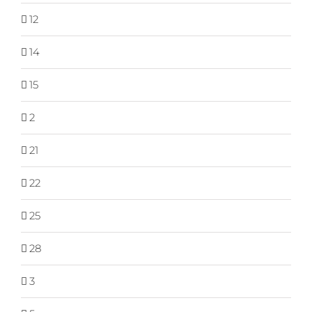
12
14
15
2
21
22
25
28
3