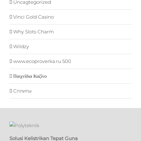
Uncagtegorized
Vinci Gold Casino
Why Slots Charm
Wildzy
www.ecoproverka.ru 500
Παιχνίδια Καζίνο
Сплиты
Solusi Kelistrikan Tepat Guna