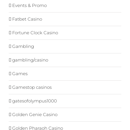
Events & Promo
Fatbet Casino
Fortune Clock Casino
Gambling
gambling/casino
Games
Gamestop casinos
gatesofolympus1000
Golden Genie Casino
Golden Pharaoh Casino