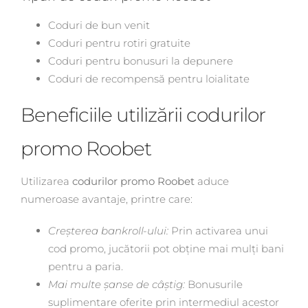
Coduri de bun venit
Coduri pentru rotiri gratuite
Coduri pentru bonusuri la depunere
Coduri de recompensă pentru loialitate
Beneficiile utilizării codurilor
promo Roobet
Utilizarea
codurilor promo Roobet
aduce
numeroase avantaje, printre care:
Creșterea bankroll-ului:
Prin activarea unui
cod promo, jucătorii pot obține mai mulți bani
pentru a paria.
Mai multe șanse de câștig:
Bonusurile
suplimentare oferite prin intermediul acestor