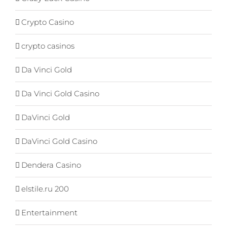
Crypto Casino
crypto casinos
Da Vinci Gold
Da Vinci Gold Casino
DaVinci Gold
DaVinci Gold Casino
Dendera Casino
elstile.ru 200
Entertainment