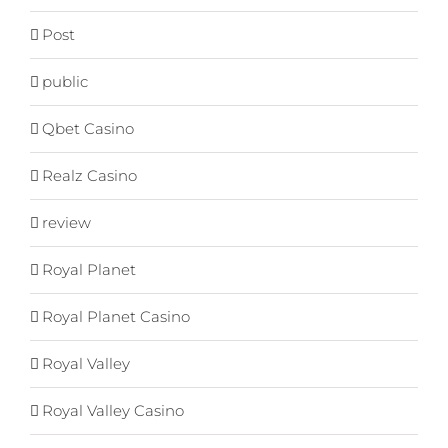
Post
public
Qbet Casino
Realz Casino
review
Royal Planet
Royal Planet Casino
Royal Valley
Royal Valley Casino