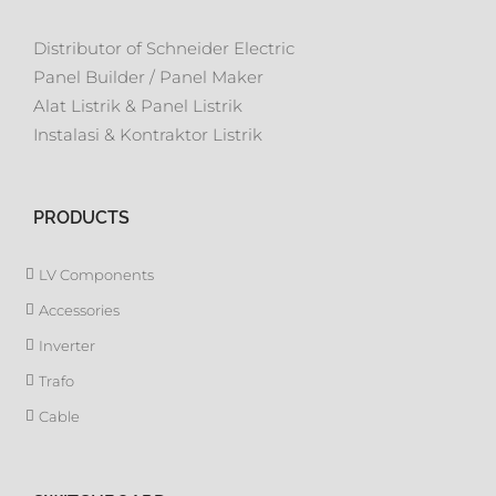
Distributor of Schneider Electric
Panel Builder / Panel Maker
Alat Listrik & Panel Listrik
Instalasi & Kontraktor Listrik
PRODUCTS
LV Components
Accessories
Inverter
Trafo
Cable