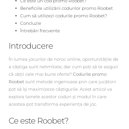
Ce este un cod promo Roobet?
Beneficiile utilizării codurilor promo Roobet
Cum să utilizezi codurile promo Roobet?
Concluzie
Întrebări frecvente
Introducere
În lumea jocurilor de noroc online, oportunitățile de
a câștiga sunt nelimitate, dar cum poți să te asiguri
că obții cele mai bune oferte?
Codurile promo
Roobet
sunt metode ingenioase prin care jucătorii
pot să își maximizeze câștigurile. Acest articol va
explora tainele acestor coduri și modul în care
acestea pot transforma experiența de joc.
Ce este Roobet?