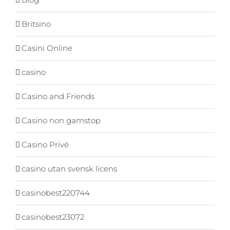
Britsino
Casini Online
casino
Casino and Friends
Casino non gamstop
Casino Privé
casino utan svensk licens
casinobest220744
casinobest23072