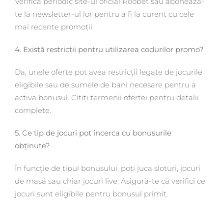
Verifică periodic site-ul oficial Roobet sau abonează-
te la newsletter-ul lor pentru a fi la curent cu cele
mai recente promoții.
4. Există restricții pentru utilizarea codurilor promo?
Da, unele oferte pot avea restricții legate de jocurile
eligibile sau de sumele de bani necesare pentru a
activa bonusul. Citiți termenii ofertei pentru detalii
complete.
5. Ce tip de jocuri pot încerca cu bonusurile
obținute?
În funcție de tipul bonusului, poți juca sloturi, jocuri
de masă sau chiar jocuri live. Asigură-te că verifici ce
jocuri sunt eligibile pentru bonusul primit.