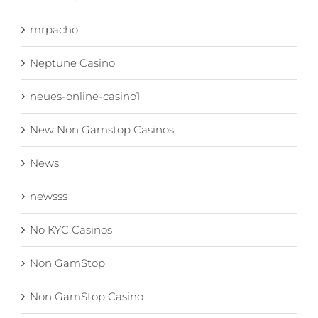
mrpacho
Neptune Casino
neues-online-casino1
New Non Gamstop Casinos
News
newsss
No KYC Casinos
Non GamStop
Non GamStop Casino