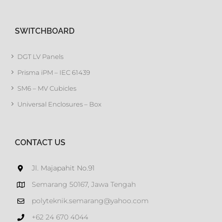
SWITCHBOARD
DGT LV Panels
Prisma iPM – IEC 61439
SM6 – MV Cubicles
Universal Enclosures – Box
CONTACT US
Jl. Majapahit No.91
Semarang 50167, Jawa Tengah
polyteknik.semarang@yahoo.com
+62 24 670 4044