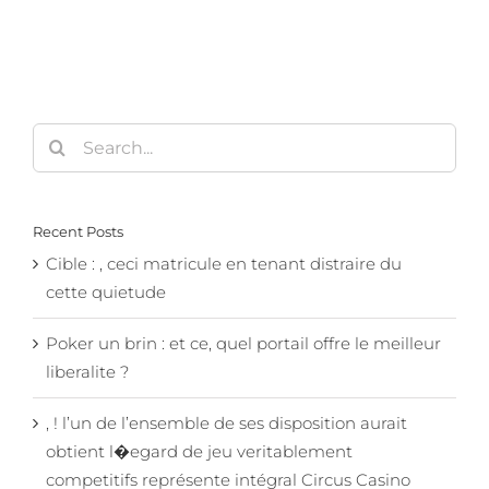
Search
for:
Recent Posts
Cible : , ceci matricule en tenant distraire du
cette quietude
Poker un brin : et ce, quel portail offre le meilleur
liberalite ?
, ! l’un de l’ensemble de ses disposition aurait
obtient l�egard de jeu veritablement
competitifs représente intégral Circus Casino