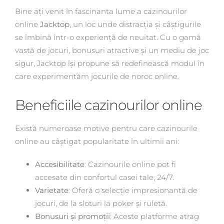
Bine ați venit în fascinanta lume a cazinourilor
online
Jacktop
, un loc unde distracția și câștigurile
se îmbină într-o experiență de neuitat. Cu o gamă
vastă de jocuri, bonusuri atractive și un mediu de joc
sigur, Jacktop își propune să redefinească modul în
care experimentăm jocurile de noroc online.
Beneficiile cazinourilor online
Există numeroase motive pentru care cazinourile
online au câștigat popularitate în ultimii ani:
Accesibilitate
: Cazinourile online pot fi
accesate din confortul casei tale, 24/7.
Varietate
: Oferă o selecție impresionantă de
jocuri, de la sloturi la poker și ruletă.
Bonusuri și promoții
: Aceste platforme atrag