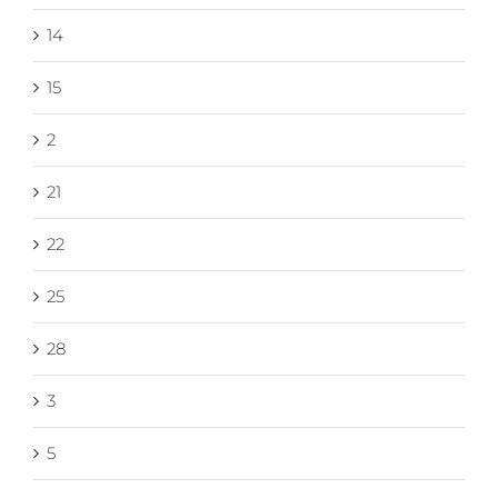
14
15
2
21
22
25
28
3
5