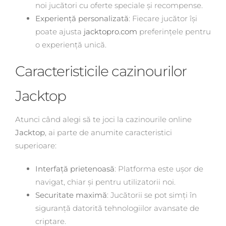
noi jucători cu oferte speciale și recompense.
Experiență personalizată
: Fiecare jucător își
poate ajusta
jacktopro.com
preferințele pentru
o experiență unică.
Caracteristicile cazinourilor
Jacktop
Atunci când alegi să te joci la cazinourile online
Jacktop
, ai parte de anumite caracteristici
superioare:
Interfață prietenoasă
: Platforma este ușor de
navigat, chiar și pentru utilizatorii noi.
Securitate maximă
: Jucătorii se pot simți în
siguranță datorită tehnologiilor avansate de
criptare.