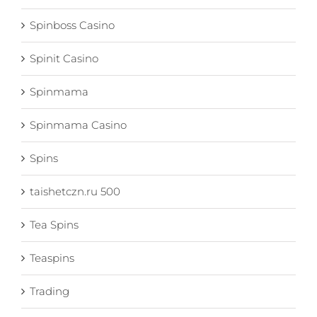
Spinboss Casino
Spinit Casino
Spinmama
Spinmama Casino
Spins
taishetczn.ru 500
Tea Spins
Teaspins
Trading