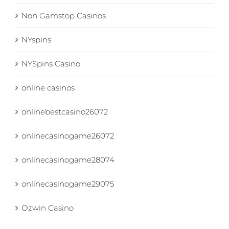
Non Gamstop Casinos
NYspins
NYSpins Casino
online casinos
onlinebestcasino26072
onlinecasinogame26072
onlinecasinogame28074
onlinecasinogame29075
Ozwin Casino