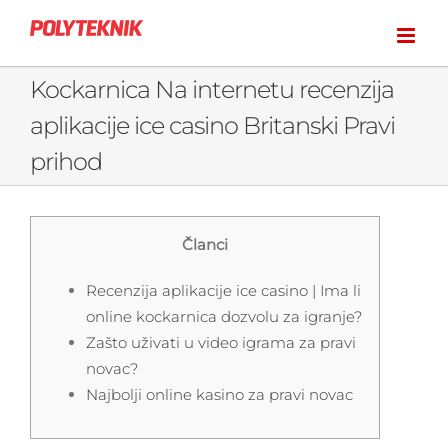
Skip
to
content
Kockarnica Na internetu recenzija
aplikacije ice casino Britanski Pravi
prihod
Članci
Recenzija aplikacije ice casino | Ima li
online kockarnica dozvolu za igranje?
Zašto uživati ​​u video igrama za pravi
novac?
Najbolji online kasino za pravi novac