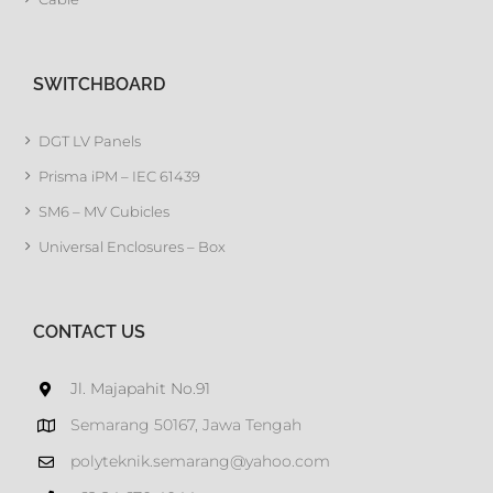
SWITCHBOARD
DGT LV Panels
Prisma iPM – IEC 61439
SM6 – MV Cubicles
Universal Enclosures – Box
CONTACT US
Jl. Majapahit No.91
Semarang 50167, Jawa Tengah
polyteknik.semarang@yahoo.com