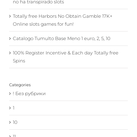
no ha transpirado slots
Totally free Harbors No Obtain Gamble 17K+
Online slots games for fun!
Catalogo Tumulto Base Meno 1 euro, 2, 5, 10
100% Register Incentive & Each day Totally free
Spins
Categories
! Без рубрики
1
10
11