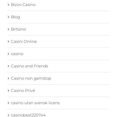
Bizzo Casino
Blog
Britsino
Casini Online
casino
Casino and Friends
Casino non gamstop
Casino Privé
casino utan svensk licens
casinobest220744