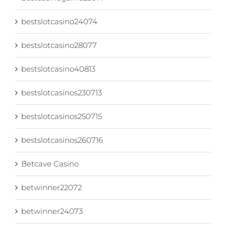
bestslotcasino24074
bestslotcasino28077
bestslotcasino40813
bestslotcasinos230713
bestslotcasinos250715
bestslotcasinos260716
Betcave Casino
betwinner22072
betwinner24073