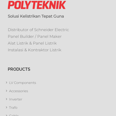
Solusi Kelistrikan Tepat Guna
Distributor of Schneider Electric
Panel Builder / Panel Maker
Alat Listrik & Panel Listrik
Instalasi & Kontraktor Listrik
PRODUCTS
LV Components
Accessories
Inverter
Trafo
Cable