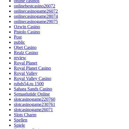
online casinos
onlinebestcasino26072
onlinecasinogame26072
onlinecasinogame28074
onlinecasinogame29075
Ozwin Casino
Pistolo Casino
Post
public
Qbet Casino
Realz Casino
review
Royal Planet
Royal Planet Casino
Royal Valley
Royal Valley Casino
rubds54.ru 1500
Sahara Sands Casino
Semaglutide Online
slotcasinogame220760
slotcasinogame230761
slotcasinogame26071
Slots Charm
Spellen
Spiele