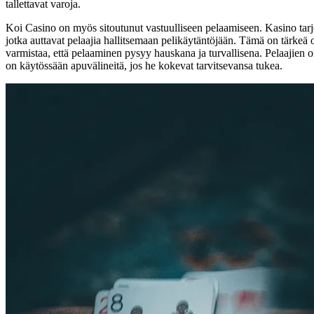
tallettavat varoja.
Koi Casino on myös sitoutunut vastuulliseen pelaamiseen. Kasino tarjo
jotka auttavat pelaajia hallitsemaan pelikäytäntöjään. Tämä on tärkeä 
varmistaa, että pelaaminen pysyy hauskana ja turvallisena. Pelaajien on 
on käytössään apuvälineitä, jos he kokevat tarvitsevansa tukea.