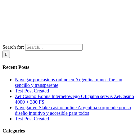
Search for:
Recent Posts
Navegar por casinos online en Argentina nunca fue tan
sencillo y transparente
Test Post Created
Zet Casino Bonus Internetowego Oficjalna serwis ZetCasino
4000 + 300 FS
Navegar en Stake casino online Argentina sorprende por su
diseño intuitivo y accesible para todos
Test Post Created
Categories