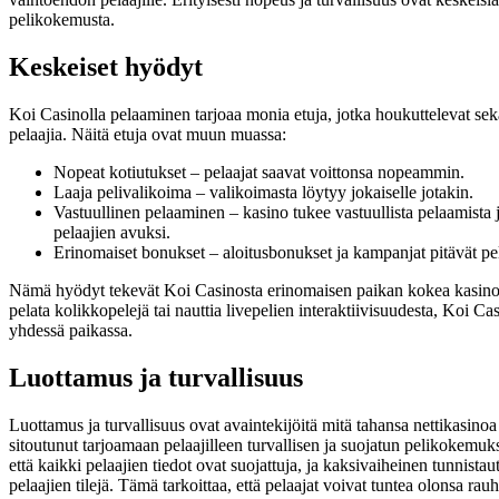
pelikokemusta.
Keskeiset hyödyt
Koi Casinolla pelaaminen tarjoaa monia etuja, jotka houkuttelevat sek
pelaajia. Näitä etuja ovat muun muassa:
Nopeat kotiutukset – pelaajat saavat voittonsa nopeammin.
Laaja pelivalikoima – valikoimasta löytyy jokaiselle jotakin.
Vastuullinen pelaaminen – kasino tukee vastuullista pelaamista j
pelaajien avuksi.
Erinomaiset bonukset – aloitusbonukset ja kampanjat pitävät p
Nämä hyödyt tekevät Koi Casinosta erinomaisen paikan kokea kasinoe
pelata kolikkopelejä tai nauttia livepelien interaktiivisuudesta, Koi C
yhdessä paikassa.
Luottamus ja turvallisuus
Luottamus ja turvallisuus ovat avaintekijöitä mitä tahansa nettikasino
sitoutunut tarjoamaan pelaajilleen turvallisen ja suojatun pelikokemu
että kaikki pelaajien tiedot ovat suojattuja, ja kaksivaiheinen tunnist
pelaajien tilejä. Tämä tarkoittaa, että pelaajat voivat tuntea olonsa rauh