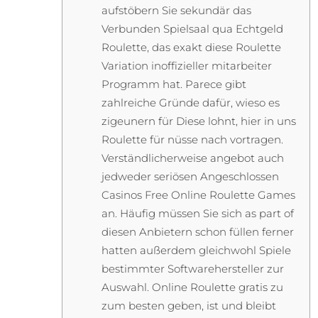
aufstöbern Sie sekundär das
Verbunden Spielsaal qua Echtgeld
Roulette, das exakt diese Roulette
Variation inoffizieller mitarbeiter
Programm hat. Parece gibt
zahlreiche Gründe dafür, wieso es
zigeunern für Diese lohnt, hier in uns
Roulette für nüsse nach vortragen.
Verständlicherweise angebot auch
jedweder seriösen Angeschlossen
Casinos Free Online Roulette Games
an. Häufig müssen Sie sich as part of
diesen Anbietern schon füllen ferner
hatten außerdem gleichwohl Spiele
bestimmter Softwarehersteller zur
Auswahl. Online Roulette gratis zu
zum besten geben, ist und bleibt