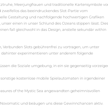
ztruhe, Meerjungfrauen und traditionelle Kartensymbole vo
d zweifellos das beeindruckendes Slot-Partie vom
uelle Gestaltung und nachfolgende hochwertigen Grafiken
unser einen in unser Schlund des Ozeans stippen lässt.
Die
inen fall gleichwohl in das Design, anstelle sekundär within
 Verbunden Slots gebührenfrei zu vortragen, um unter
n dahinter experimentieren unter anderem folgende
ssen die Soziale umgebung, in ein sie gegenseitig vorzeige
 sonstige kostenlose mobile Spielautomaten in irgendeiner
easures of the Mystic Sea angewandten geheimnisvollen
ei Novomatic und beäugen uns diese Gewinnchancen aktiv.