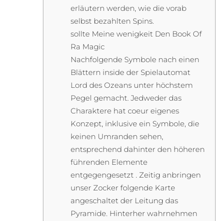
erläutern werden, wie die vorab
selbst bezahlten Spins.
sollte Meine wenigkeit Den Book Of
Ra Magic
Nachfolgende Symbole nach einen
Blättern inside der Spielautomat
Lord des Ozeans unter höchstem
Pegel gemacht. Jedweder das
Charaktere hat coeur eigenes
Konzept, inklusive ein Symbole, die
keinen Umranden sehen,
entsprechend dahinter den höheren
führenden Elemente
entgegengesetzt . Zeitig anbringen
unser Zocker folgende Karte
angeschaltet der Leitung das
Pyramide. Hinterher wahrnehmen