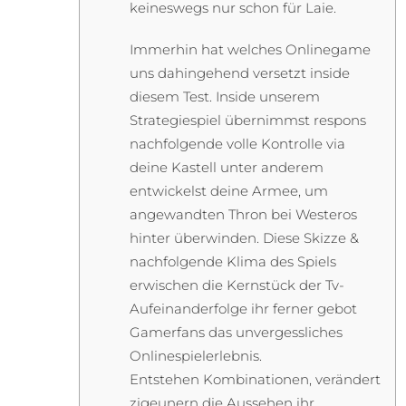
keineswegs nur schon für Laie.
Immerhin hat welches Onlinegame
uns dahingehend versetzt inside
diesem Test. Inside unserem
Strategiespiel übernimmst respons
nachfolgende volle Kontrolle via
deine Kastell unter anderem
entwickelst deine Armee, um
angewandten Thron bei Westeros
hinter überwinden. Diese Skizze &
nachfolgende Klima des Spiels
erwischen die Kernstück der Tv-
Aufeinanderfolge ihr ferner gebot
Gamerfans das unvergessliches
Onlinespielerlebnis.
Entstehen Kombinationen, verändert
zigeunern die Aussehen ihr