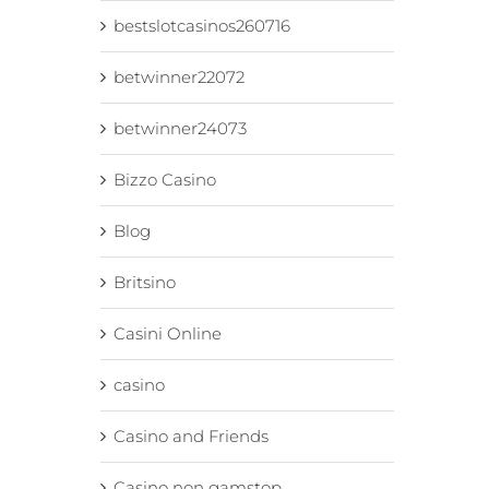
bestslotcasinos260716
betwinner22072
betwinner24073
Bizzo Casino
Blog
Britsino
Casini Online
casino
Casino and Friends
Casino non gamstop