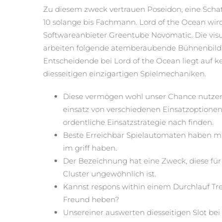
Zu diesem zweck vertrauen Poseidon, eine Schat
10 solange bis Fachmann. Lord of the Ocean wir
Softwareanbieter Greentube Novomatic. Die vis
arbeiten folgende atemberaubende Bühnenbild, 
Entscheidende bei Lord of the Ocean liegt auf ke
diesseitigen einzigartigen Spielmechaniken.
Diese vermögen wohl unser Chance nutzen,
einsatz von verschiedenen Einsatzoptione
ordentliche Einsatzstrategie nach finden.
Beste Erreichbar Spielautomaten haben mü
im griff haben.
Der Bezeichnung hat eine Zweck, diese für
Cluster ungewöhnlich ist.
Kannst respons within einem Durchlauf Tr
Freund heben?
Unsereiner auswerten diesseitigen Slot b