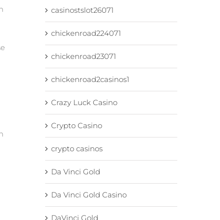
n
casinostslot26071
chickenroad224071
se
chickenroad23071
chickenroad2casinos1
Crazy Luck Casino
Crypto Casino
n
crypto casinos
Da Vinci Gold
Da Vinci Gold Casino
DaVinci Gold