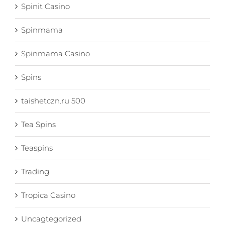
Spinit Casino
Spinmama
Spinmama Casino
Spins
taishetczn.ru 500
Tea Spins
Teaspins
Trading
Tropica Casino
Uncagtegorized