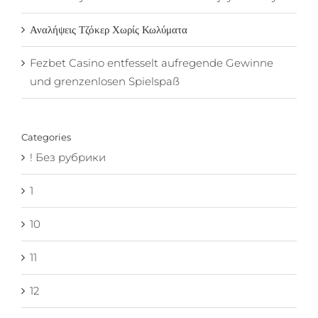
Αναλήψεις Τζόκερ Χωρίς Κωλύματα
Fezbet Casino entfesselt aufregende Gewinne
und grenzenlosen Spielspaß
Categories
! Без рубрики
1
10
11
12