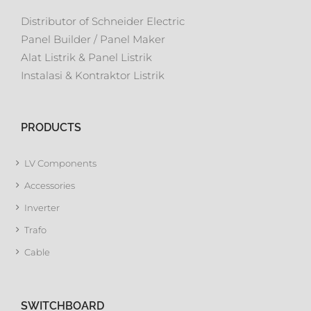
Distributor of Schneider Electric
Panel Builder / Panel Maker
Alat Listrik & Panel Listrik
Instalasi & Kontraktor Listrik
PRODUCTS
LV Components
Accessories
Inverter
Trafo
Cable
SWITCHBOARD