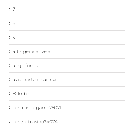
7
8
9
a16z generative ai
ai-girlfriend
aviamasters-casinos
Bdmbet
bestcasinogame25071
bestslotcasino24074