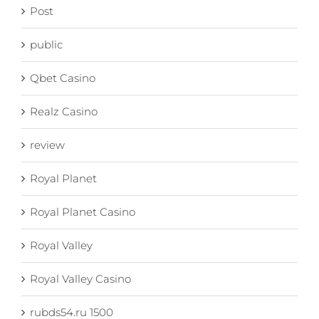
Post
public
Qbet Casino
Realz Casino
review
Royal Planet
Royal Planet Casino
Royal Valley
Royal Valley Casino
rubds54.ru 1500