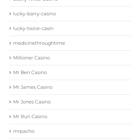
lucky-barry-casino
lucky-twice-casin
medicinethroughtime
Millioner Casino
Mr Ben Casino
Mr James Casino
Mr Jones Casino
Mr Run Casino
mrpacho