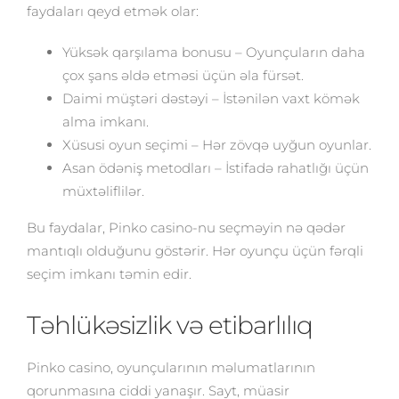
faydaları qeyd etmək olar:
Yüksək qarşılama bonusu – Oyunçuların daha
çox şans əldə etməsi üçün əla fürsət.
Daimi müştəri dəstəyi – İstənilən vaxt kömək
alma imkanı.
Xüsusi oyun seçimi – Hər zövqə uyğun oyunlar.
Asan ödəniş metodları – İstifadə rahatlığı üçün
müxtəliflilər.
Bu faydalar, Pinko casino-nu seçməyin nə qədər
mantıqlı olduğunu göstərir. Hər oyunçu üçün fərqli
seçim imkanı təmin edir.
Təhlükəsizlik və etibarlılıq
Pinko casino, oyunçularının məlumatlarının
qorunmasına ciddi yanaşır. Sayt, müasir