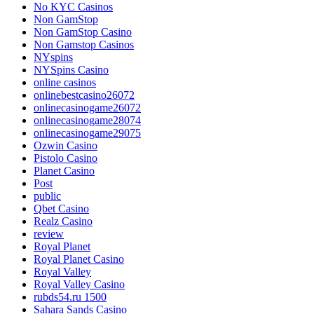
No KYC Casinos
Non GamStop
Non GamStop Casino
Non Gamstop Casinos
NYspins
NYSpins Casino
online casinos
onlinebestcasino26072
onlinecasinogame26072
onlinecasinogame28074
onlinecasinogame29075
Ozwin Casino
Pistolo Casino
Planet Casino
Post
public
Qbet Casino
Realz Casino
review
Royal Planet
Royal Planet Casino
Royal Valley
Royal Valley Casino
rubds54.ru 1500
Sahara Sands Casino