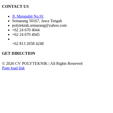
CONTACT US
Jl. Majapahit No.91
Semarang 50167, Jawa Tengah
polyteknik.semarang@yahoo.com
+62 24 670 4044
+62 24 670 4045
+62 813 2658 4248
GET DIRECTION
© 2026 CV POLYTEKNIK | All Rights Reserved
Page load link