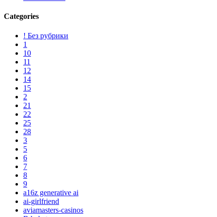
Categories
! Без рубрики
1
10
11
12
14
15
2
21
22
25
28
3
5
6
7
8
9
a16z generative ai
ai-girlfriend
aviamasters-casinos