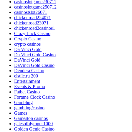
casinoslotgame230711
casinoslotgame250712
casinostslot26071
chickenroad224071
chickenroad23071
chickenroad2casinos1
Crazy Luck Casino
Crypto Casino
crypto casinos
Da Vinci Gold
Da Vinci Gold Casino
DaVinci Gold
DaVinci Gold Casino
Dendera Casino
elstile.ru 200
Entertainment
Events & Promo
Fatbet Casino
Fortune Clock Casino
Gambling
gambling/casino
Games
Gamestop casinos
gatesofolympus1000
Golden Genie Casino