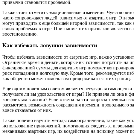
привычки становятся проблемой.
Также стоит отметить эмоциональные изменения. Чувство вины
часто сопровождает людей, зависимых от азартных игр. Эти э
могут приводить к еще большей игорной зависимости, так как
своих проблемах в игре. Признание этих признаков является в
восстановлению.
Как избежать ловушки зависимости
Чтобы избежать зависимости от азартных игр, важно установит
Ограничьте время и деньги, которые вы готовы потратить на 
фиксированной суммы для азартных игр поможет контролирова
риск попадания в долговую яму. Кроме того, рекомендуется изб
как общество может помочь вам придерживаться этих границ.
Еще одним полезным советом является регулярная самооценка. 
получаете ли вы удовольствие от игры? Не привела ли она к 
конфликтам в жизни? Если ответы на эти вопросы тревожат вас
рассмотреть возможность сокращения времени, проводимого за
вовсе отказаться от них.
Также полезно изучить методы самоограничения, такие как ус
использование приложений, помогающих следить за игровыми
механизмах азартных игр, их воздействии на психику, может 