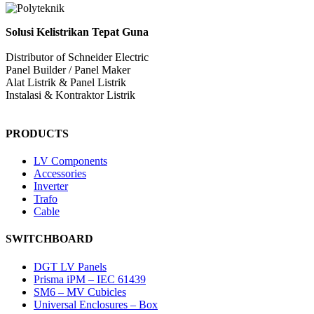
Solusi Kelistrikan Tepat Guna
Distributor of Schneider Electric
Panel Builder / Panel Maker
Alat Listrik & Panel Listrik
Instalasi & Kontraktor Listrik
PRODUCTS
LV Components
Accessories
Inverter
Trafo
Cable
SWITCHBOARD
DGT LV Panels
Prisma iPM – IEC 61439
SM6 – MV Cubicles
Universal Enclosures – Box